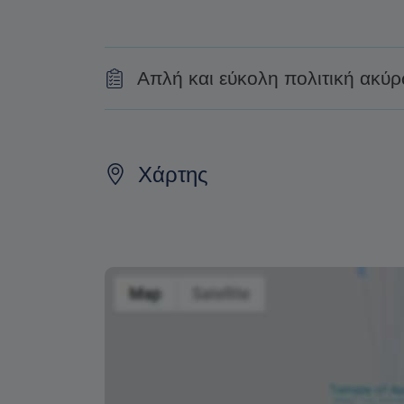
Απλή και εύκολη πολιτική ακύ
Πλήρης επιστροφή του κόστους είναι δυνατ
ημέρες πριν από την ημερομηνία της εκδρο
Χάρτης
Η αλλαγή της ημερομηνίας της κράτησης εξ
εγγυηθεί. Οι τιμές ενδέχεται επίσης να δια
Η φράση «Δωρεάν ακύρωση» σημαίνει ότι 
επεξεργασία επιστροφής ή ακύρωσης.