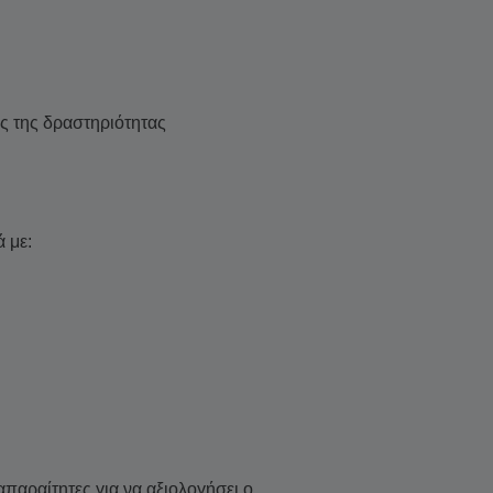
ις της δραστηριότητας
ά με:
απαραίτητες για να αξιολογήσει ο