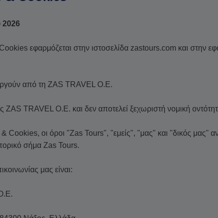
υ 2026
okies εφαρμόζεται στην ιστοσελίδα zastours.com και στην εφα
ουργούν από τη ZAS TRAVEL O.E.
ης ZAS TRAVEL O.E. και δεν αποτελεί ξεχωριστή νομική οντότητ
 Cookies, οι όροι "Zas Tours", "εμείς", "μας" και "δικός μας"
πορικό σήμα Zas Tours.
πικοινωνίας μας είναι:
.E.