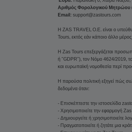
Έδρα:
Παραλιακή 0, Χώρα Νάξου,
Αριθμός Φορολογικού Μητρώου 
Email:
support@zastours.com
Η ZAS TRAVEL O.E. είναι ο υπεύθ
Tours, εκτός εάν κάποιο άλλο μέρο
Η Zas Tours επεξεργάζεται προσω
ή "GDPR"), τον Νόμο 4624/2019, το
και ευρωπαϊκή νομοθεσία περί προ
Η παρούσα πολιτική εξηγεί πώς σ
δεδομένα όταν:
- Επισκέπτεστε την ιστοσελίδα zas
- Χρησιμοποιείτε την εφαρμογή Zas 
- Δημιουργείτε ή χρησιμοποιείτε λ
- Πραγματοποιείτε ή ζητάτε μια κρά