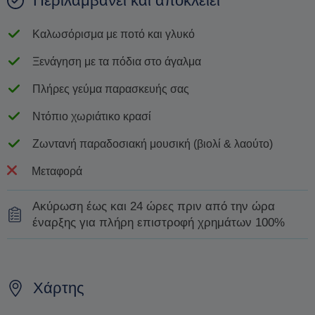
Περιλαμβάνει και αποκλείει
Καλωσόρισμα με ποτό και γλυκό
Ξενάγηση με τα πόδια στο άγαλμα
Πλήρες γεύμα παρασκευής σας
Ντόπιο χωριάτικο κρασί
Ζωντανή παραδοσιακή μουσική (βιολί & λαούτο)
Μεταφορά
Ακύρωση έως και 24 ώρες πριν από την ώρα
έναρξης για πλήρη επιστροφή χρημάτων 100%
Επικοινωνήστε μαζί μας τουλάχιστον 24 ώρες πριν από
την έναρξη της εκδρομής σας, και θα οργανώσουμε
Χάρτης
πλήρη επιστροφή της πληρωμής σας.