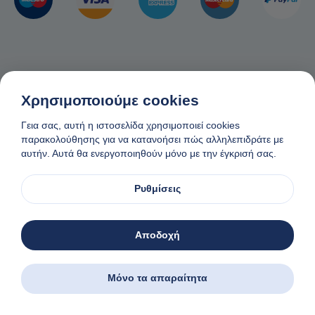
Χρησιμοποιούμε cookies
Γεια σας, αυτή η ιστοσελίδα χρησιμοποιεί cookies
παρακολούθησης για να κατανοήσει πώς αλληλεπιδράτε με
αυτήν. Αυτά θα ενεργοποιηθούν μόνο με την έγκρισή σας.
Μέλος του Ελληνικού Εθνικού Οργανισμού Τουρισμού
και Ελληνικής Ένωσης Ταξιδιωτικών Πρακτορείων
Ρυθμίσεις
Αρ. Αδείας ΜΗ.Τ.Ε.: 1174Ε60000057000
Αποδοχή
Επίσημος Συνεργάτης Συνδεσιμότητας Google
Things to do
Μόνο τα απαραίτητα