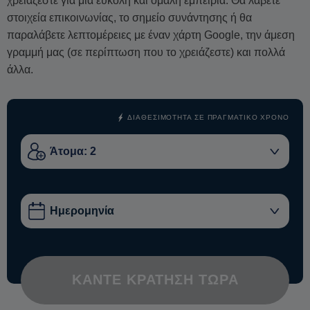
χρειάζεστε για μια εύκολη και ομαλή εμπειρία. Θα λάβετε
έκφραση του πνεύματος και της παράδοσης του νησιού.
στοιχεία επικοινωνίας, το σημείο συνάντησης ή θα
παραλάβετε λεπτομέρειες με έναν χάρτη Google, την άμεση
γραμμή μας (σε περίπτωση που το χρειάζεστε) και πολλά
άλλα.
ΔΙΑΘΕΣΙΜΌΤΗΤΑ ΣΕ ΠΡΑΓΜΑΤΙΚΌ ΧΡΌΝΟ
ΚΆΝΤΕ ΚΡΆΤΗΣΗ ΤΏΡΑ