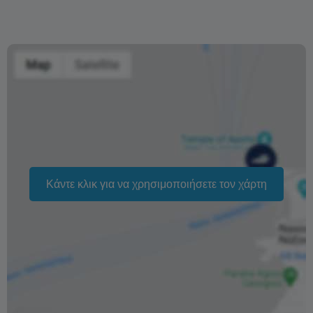
Ο χρόνος που απαιτείται για την κατάθεση της
πληρωμής στον τραπεζικό σας λογαριασμό εξαρτάται
από την τράπεζάς σας, αλλά συνήθως κυμαίνεται γύρω
στη μία εβδομάδα.
Προκειμένου να αντιμετωπίσουμε περιπτώσεις απάτης,
η επιστροφή των χρημάτων δεν θα πραγματοποιηθεί
παρά μόνο μετά την επιβεβαίωση της πληρωμής.
Η αλλαγή ημερομηνίας της κράτησής σας εξαρτάται από
τη διαθεσιμότητα και δεν μπορεί να εγγυηθεί. Η τιμή
Κάντε κλικ για να χρησιμοποιήσετε τον χάρτη
ενδέχεται να αλλάξει ανάλογα με την εποχή.
Το κείμενο «Δωρεάν ακυρώσεις» αναφέρεται στο
γεγονός ότι δεν υπάρχει χρέωση από μέρους μας για την
επεξεργασία επιστροφής χρημάτων ή ακύρωσης.