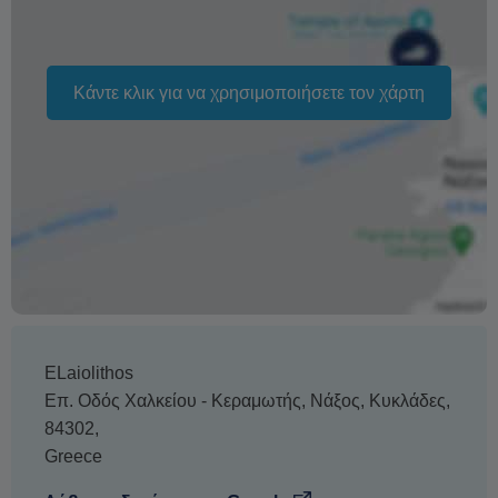
Η αλλαγή ημερομηνίας της κράτησής σας εξαρτάται από
τη διαθεσιμότητα και δεν μπορεί να εγγυηθεί. Η τιμή
Κάντε κλικ για να χρησιμοποιήσετε τον χάρτη
ενδέχεται να αλλάξει ανάλογα με την εποχή.
Το κείμενο «Δωρεάν ακυρώσεις» αναφέρεται στο
γεγονός ότι δεν υπάρχει χρέωση από μέρους μας για την
επεξεργασία επιστροφής χρημάτων ή ακύρωσης.
ELaiolithos
Επ. Οδός Χαλκείου - Κεραμωτής
,
Νάξος
,
Κυκλάδες
,
84302
,
Greece