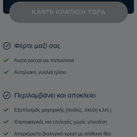
στην πιο αυθεντική της μορφή – μέσα από τα χέρια, την
καρδιά και το σπίτι μιας Ναξιώτισας. Και για να ξέρετε –
ΚΆΝΤΕ ΚΡΆΤΗΣΗ ΤΏΡΑ
απρόσμενες εκπλήξεις σάς περιμένουν... κάποιες που
θα γευτείτε, άλλες που θα πάρετε μαζί σας
.
Φέρτε μαζί σας
Άνετα ρούχα και παπούτσια
Αντηλιακό, γυαλιά ηλίου
Περιλαμβάνει και αποκλείει
Εξοπλισμός μαγειρικής (ποδιές, σκεύη κ.λπ.)
Χορτοφαγικές και επιλογές χωρίς γλουτένη
Απεριόριστο βιολογικό κρασί με απίθανη θέα