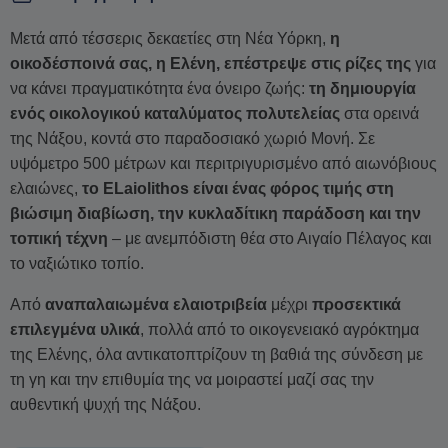
Μετά από τέσσερις δεκαετίες στη Νέα Υόρκη,
η
οικοδέσποινά σας, η Ελένη, επέστρεψε στις ρίζες της
για
να κάνει πραγματικότητα ένα όνειρο ζωής:
τη δημιουργία
ενός οικολογικού καταλύματος πολυτελείας
στα ορεινά
της Νάξου, κοντά στο παραδοσιακό χωριό Μονή. Σε
υψόμετρο 500 μέτρων και περιτριγυρισμένο από αιωνόβιους
ελαιώνες,
το ELaiolithos είναι ένας φόρος τιμής στη
βιώσιμη διαβίωση, την κυκλαδίτικη παράδοση και την
τοπική τέχνη
– με ανεμπόδιστη θέα στο Αιγαίο Πέλαγος και
το ναξιώτικο τοπίο.
Από
αναπαλαιωμένα ελαιοτριβεία
μέχρι
προσεκτικά
επιλεγμένα υλικά
, πολλά από το οικογενειακό αγρόκτημα
της Ελένης, όλα αντικατοπτρίζουν τη βαθιά της σύνδεση με
τη γη και την επιθυμία της να μοιραστεί μαζί σας την
αυθεντική ψυχή της Νάξου.