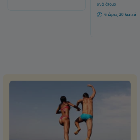
ανά άτομο
6 ώρες 30 λεπτά