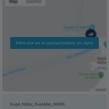
Η φράση «Δωρεάν ακύρωση» σημαίνει ότι δεν υπάρχει
επιπλέον χρέωση από εμάς για την επεξεργασία
επιστροφής ή ακύρωσης.
Κάντε κλικ για να χρησιμοποιήσετε τον χάρτη
Χώρα
,
Νάξος
,
Κυκλάδες
,
84300
,