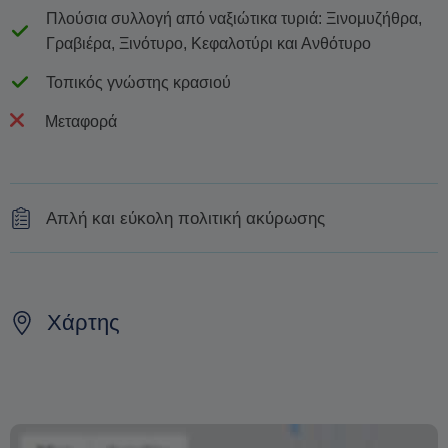
Πλούσια συλλογή από ναξιώτικα τυριά: Ξινομυζήθρα,
Γραβιέρα, Ξινότυρο, Κεφαλοτύρι και Ανθότυρο
Τοπικός γνώστης κρασιού
Μεταφορά
Απλή και εύκολη πολιτική ακύρωσης
50% για ακυρώσεις που γίνονται λιγότερο από δύο
μέρες πριν
Χάρτης
100% για ακυρώσεις την ίδια μέρα ή για μη εμφάνιση
Η αλλαγή της ημερομηνίας της κράτησης εξαρτάται από
τη διαθεσιμότητα και δεν μπορεί να εγγυηθεί. Οι τιμές
ενδέχεται επίσης να διαφέρουν ανάλογα με την περίοδο.