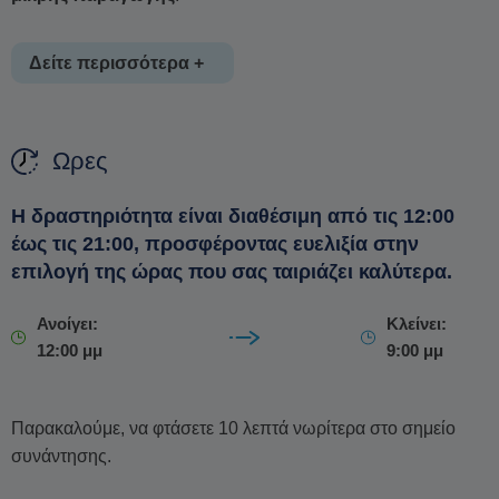
Δείτε περισσότερα +
Γευτείτε
την κρεμώδη και ελαφρώς πικάντικη
Ξινομυζήθρα
Ωρες
και τη μεστή, ημίσκληρη
Γραβιέρα
του Πιτταρά, το αλμυρό
και ώριμο
Κεφαλοτύρι
του ίδιου παραγωγού, το έντονα ξινό
Η δραστηριότητα είναι διαθέσιμη από τις 12:00
Ξινότυρο
του Κουφόπουλου με την ξερή, θρυμματιζόμενη
έως τις 21:00, προσφέροντας ευελιξία στην
υφή, και ολοκληρώστε με το φρέσκο, ντελικάτο
Ανθότυρο
επιλογή της ώρας που σας ταιριάζει καλύτερα.
από πειραματική παρτίδα.
Καθώς δοκιμάζετε, θα ακούσετε συναρπαστικές ιστορικές
Ανοίγει:
Κλείνει:
12:00 μμ
9:00 μμ
και μυθολογικές αφηγήσεις, συνοδευόμενες από
παραδοσιακή παρουσίαση με το
σφούνι
(παραδοσιακό
ναξιώτικο δοχείο για κρασί) και το
Ποτήρι του Δικαίου
.
Παρακαλούμε, να φτάσετε 10 λεπτά νωρίτερα στο σημείο
Απαραίτητο για τους λάτρεις της γαστρονομίας, της
συνάντησης.
κουλτούρας και του καλού κρασιού
.