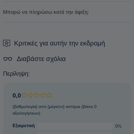
Μπορώ να πληρώσω κατά την άφιξη;
Δεν είναι δυνατόν να πληρώσετε κατά την άφιξη. Ο μόνος
τρόπος για να εξασφαλίσετε μια κράτηση είναι να κάνετε μια
προκράτηση.
Κριτικές για αυτήν την εκδρομή
Διαβάστε σχόλια
Περίληψη:
0,0
{βαθμολογία} από {μέγιστο} αστέρια (βάσει 0
αξιολογήσεων)
Εξαιρετική
0%