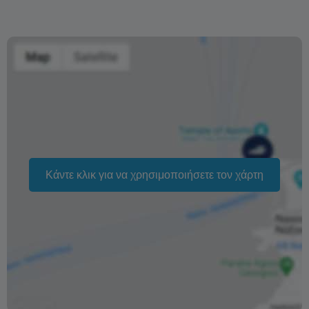
πληρωμής στον τραπεζικό σας λογαριασμό εξαρτάται
από την τράπεζάς σας, αλλά συνήθως κυμαίνεται γύρω
στη μία εβδομάδα.
Προκειμένου να αντιμετωπίσουμε περιπτώσεις απάτης,
η επιστροφή των χρημάτων δεν θα πραγματοποιηθεί
παρά μόνο μετά την επιβεβαίωση της πληρωμής.
Η αλλαγή ημερομηνίας της κράτησής σας εξαρτάται από
τη διαθεσιμότητα και δεν μπορεί να εγγυηθεί. Η τιμή
Κάντε κλικ για να χρησιμοποιήσετε τον χάρτη
ενδέχεται να αλλάξει ανάλογα με την εποχή.
Το κείμενο «Δωρεάν ακυρώσεις» αναφέρεται στο
γεγονός ότι δεν υπάρχει χρέωση από μέρους μας για την
επεξεργασία επιστροφής χρημάτων ή ακύρωσης.