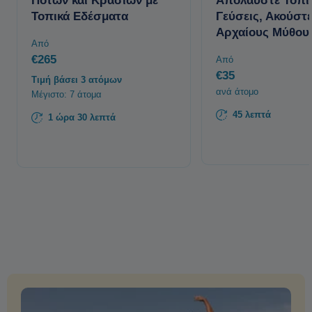
Ποτών και Κρασιών με
Απολαύστε Τοπι
Τοπικά Εδέσματα
Γεύσεις, Ακούστ
Αρχαίους Μύθου
Από
€265
Από
€35
Τιμή βάσει 3 ατόμων
ανά άτομο
Μέγιστο: 7 άτομα
45 λεπτά
1 ώρα 30 λεπτά