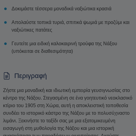
Δοκιμάστε τέσσερα μοναδικά ναξιώτικα κρασιά
Απολαύστε τοπικά τυριά, σπιτικά ψωμιά με προζύμι και
ναξιώτικες πατάτες
Γευτείτε μια ειδική καλοκαιρινή τρούφα της Νάξου
(υπόκειται σε διαθεσιμότητα)
Περιγραφή
Ζήστε μια μοναδική και ιδιωτική εμπειρία γευσιγνωσίας στο
κέντρο της Νάξου. Στεγασμένη σε ένα γοητευτικό νεοκλασικό
κτίριο του 1905 στη Χώρα, αυτή η αποκλειστική τοποθεσία
συνδέει το ιστορικό κάστρο της Νάξου με το πολυσύχναστο
λιμάνι. Ξεκινήστε το ταξίδι σας με μια εξατομικευμένη
εισαγωγή στη μυθολογία της Νάξου και μια ιστορική
ανασκόπηση των παραδόσεων οινοποίησης. Ακούστε