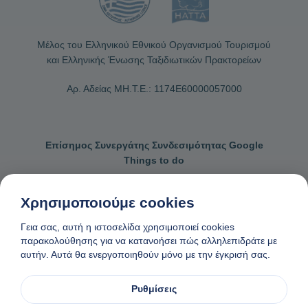
Μέλος του Ελληνικού Εθνικού Οργανισμού Τουρισμού
και Ελληνικής Ένωσης Ταξιδιωτικών Πρακτορείων
Αρ. Αδείας ΜΗ.Τ.Ε.: 1174Ε60000057000
Επίσημος Συνεργάτης Συνδεσιμότητας Google
Things to do
Χρησιμοποιούμε cookies
Γεια σας, αυτή η ιστοσελίδα χρησιμοποιεί cookies
Επικοινωνήστε μαζί μας
Γενικοί όροι κρατήσεων
παρακολούθησης για να κατανοήσει πώς αλληλεπιδράτε με
αυτήν. Αυτά θα ενεργοποιηθούν μόνο με την έγκρισή σας.
Πολιτική απορρήτου και cookies
Αίτημα αφαίρεσης δεδομένων
Φτιαγμένο
❤
στη Νάξο, Ελλάδα
Ρυθμίσεις