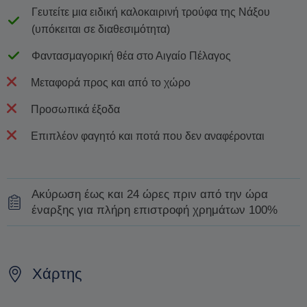
Γευτείτε μια ειδική καλοκαιρινή τρούφα της Νάξου
(υπόκειται σε διαθεσιμότητα)
Φαντασμαγορική θέα στο Αιγαίο Πέλαγος
Μεταφορά προς και από το χώρο
Προσωπικά έξοδα
Επιπλέον φαγητό και ποτά που δεν αναφέρονται
Ακύρωση έως και 24 ώρες πριν από την ώρα
έναρξης για πλήρη επιστροφή χρημάτων 100%
Επικοινωνήστε μαζί μας τουλάχιστον 24 ώρες πριν από
την έναρξη της εκδρομής σας, και θα οργανώσουμε
Χάρτης
πλήρη επιστροφή της πληρωμής σας.
Ο χρόνος που απαιτείται για την κατάθεση της