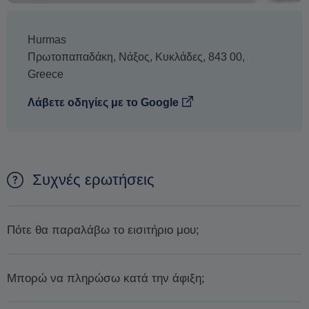
Hurmas
Πρωτοπαπαδάκη
,
Νάξος
,
Κυκλάδες
,
843 00
,
Greece
Λάβετε οδηγίες με το Google
Συχνές ερωτήσεις
Πότε θα παραλάβω το εισιτήριο μου;
Θα σας επιβεβαιώσουμε τη διαθεσιμότητα
μέσα σε 1 ημέρα
Μπορώ να πληρώσω κατά την άφιξη;
ή λιγότερο.
Μόλις εξασφαλίσουμε τη διαθεσιμότητα, θα σας
ζητήσουμε την πληρωμή με ένα ασφαλή σύνδεσμο που θα