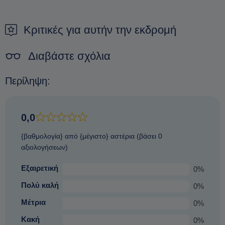
Δεν είναι δυνατόν να πληρώσετε κατά την άφιξη. Ο μόνος
σας στείλουμε με μέιλ. Παρακαλούμε να ολοκληρώσετε την
τρόπος για να εξασφαλίσετε μια κράτηση είναι να κάνετε μια
πληρωμή για να προχωρήσει η κράτησή σας.
προκράτηση.
Κριτικές για αυτήν την εκδρομή
Διαβάστε σχόλια
Περίληψη:
0,0
{βαθμολογία} από {μέγιστο} αστέρια (βάσει 0
αξιολογήσεων)
Εξαιρετική
0%
Πολύ καλή
0%
Μέτρια
0%
Κακή
0%