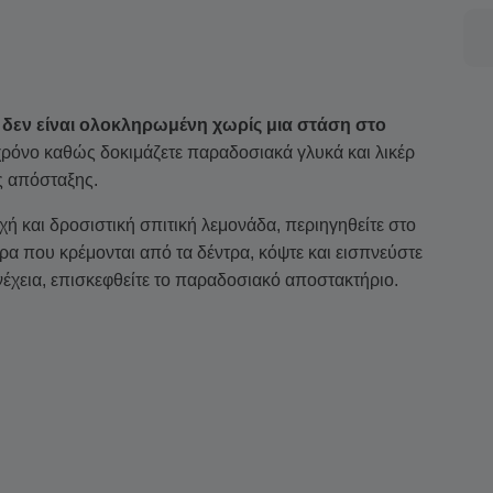
 δεν είναι ολοκληρωμένη χωρίς μια στάση στο
ρόνο καθώς δοκιμάζετε παραδοσιακά γλυκά και λικέρ
ς απόσταξης.
χή και δροσιστική σπιτική λεμονάδα, περιηγηθείτε στο
τρα που κρέμονται από τα δέντρα, κόψτε και εισπνεύστε
έχεια, επισκεφθείτε το παραδοσιακό αποστακτήριο.
εργασίες, μάθετε πώς το κίτρο ταξιδεύει από τον
 συλλογή προσεκτικά διατηρημένων αντικειμένων.