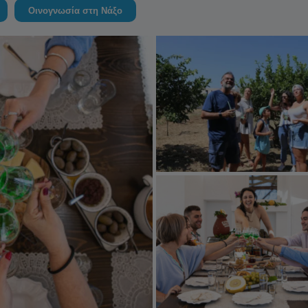
Οινογνωσία στη Νάξο