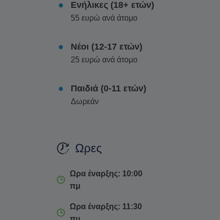
Ολοκληρώστε την επίσκεψή σας στο τραπέζι γ
Ενήλικες (18+ ετών)
τρία εξαιρετικά τοπικά αποστάγματα συνδυασμ
55 ευρώ ανά άτομο
σοκολάτας, αρωματικές αποξηραμένες φλούδες 
οικογενειακές συνταγές.
Το ναξιώτικο ούζο, τ
Νέοι (12-17 ετών)
αλμυρούς μεζέδες που αναδεικνύουν ιδανι
25 ευρώ ανά άτομο
Παιδιά (0-11 ετών)
Δωρεάν
Ωρες
Ωρα έναρξης: 10:00
πμ
Ωρα έναρξης: 11:30
πμ