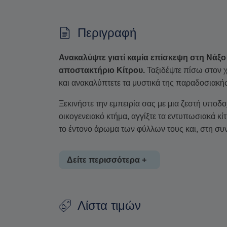
Περιγραφή
Ανακαλύψτε γιατί καμία επίσκεψη στη Νάξο
αποστακτήριο Κίτρου.
Ταξιδέψτε πίσω στον χ
και ανακαλύπτετε τα μυστικά της παραδοσιακή
Ξεκινήστε την εμπειρία σας με μια ζεστή υποδο
οικογενειακό κτήμα, αγγίξτε τα εντυπωσιακά κί
το έντονο άρωμα των φύλλων τους και, στη συν
Δείτε περισσότερα +
Παρακολουθήστε από κοντά τις καθημερινές 
Λίστα τιμών
οπωρώνα στο ποτήρι σας και θαυμάστε μια