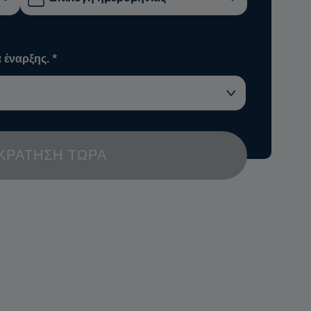
 έναρξης.
*
ΚΡΆΤΗΣΗ ΤΏΡΑ