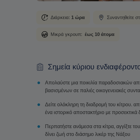
Διάρκεια:
1 ώρα
Συναντηθείτε σ
Μικρά γκρουπ:
έως 10 άτομα
Σημεία κύριου ενδιαφέροντ
Απολαύστε μια ποικιλία παραδοσιακών απ
βασισμένων σε παλιές οικογενειακές συντ
Δείτε ολόκληρη τη διαδρομή του κίτρου. α
ένα ιστορικό αποστακτήριο με προσεκτικά 
Περπατήστε ανάμεσα στα κίτρα, αγγίξτε το
δίνει ζωή στο διάσημο λικέρ της Νάξου