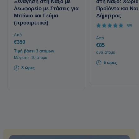
Ξενάγηση στη Νάξο με
στη Νάξο: Χωριά
Λεωφορείο με Στάσεις για
Προϊόντα και Ναό
Μπάνιο και Γεύμα
Δήμητρας
(προαιρετικά)
5/5
Από
Από
€350
€85
Τιμή βάσει 3 ατόμων
ανά άτομο
Μέγιστο: 10 άτομα
6 ώρες
8 ώρες