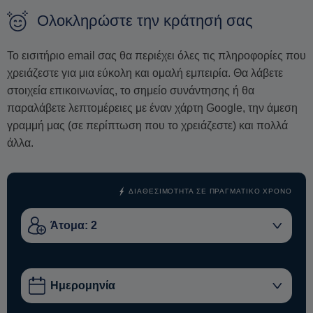
σπεσιαλιτέ. Περπατήστε χαλαρά στα κομψά πέτρινα σοκάκια
Ολοκληρώστε την κράτησή σας
του
Χαλκίου
, απολαμβάνοντας τη διαχρονική γοητεία του
χωριού, πριν καθίσετε σε μια ζεστή ταβέρνα για να γευτείτε
Το εισιτήριο email σας θα περιέχει όλες τις πληροφορίες που
ένα παραδοσιακό
ναξιώτικο γεύμα και γλυκό
,
χρειάζεστε για μια εύκολη και ομαλή εμπειρία. Θα λάβετε
ολοκληρώνοντας μια μέρα πλούσια σε πολιτισμό, ιστορία και
στοιχεία επικοινωνίας, το σημείο συνάντησης ή θα
αυθεντικές γεύσεις του νησιού.
παραλάβετε λεπτομέρειες με έναν χάρτη Google, την άμεση
Η ιδιωτική σας ξενάγηση περιλαμβάνει παραλαβή και
γραμμή μας (σε περίπτωση που το χρειάζεστε) και πολλά
επιστροφή από το ξενοδοχείο, όλα τα εισιτήρια εισόδου,
άλλα.
καθώς και ένα παραδοσιακό γεύμα με τοπικά πιάτα και
γλυκό, εξασφαλίζοντας μια άψογη και αξέχαστη εμπειρία
στην καρδιά της Νάξου.
ΔΙΑΘΕΣΙΜΌΤΗΤΑ ΣΕ ΠΡΑΓΜΑΤΙΚΌ ΧΡΌΝΟ