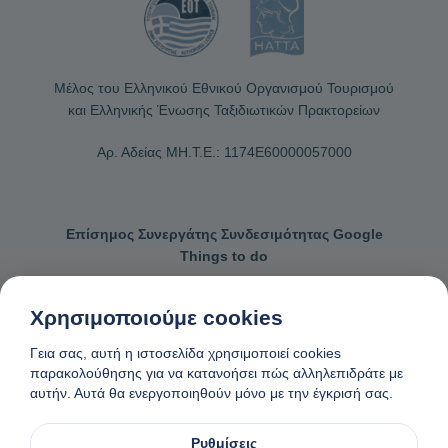
Μέλος του Ελληνικού Εθνικού Οργανισμού Τουρισμού
και Ελληνικής Ένωσης Ταξιδιωτικών Πρακτορείων
Αρ. Αδείας ΜΗ.Τ.Ε.: 1174Ε60000057000
Επίσημος Συνεργάτης Συνδεσιμότητας Google
Things to do
Χρησιμοποιούμε cookies
Γεια σας, αυτή η ιστοσελίδα χρησιμοποιεί cookies
Επικοινωνήστε μαζί μας
Γενικοί όροι κρατήσεων
παρακολούθησης για να κατανοήσει πώς αλληλεπιδράτε με
αυτήν. Αυτά θα ενεργοποιηθούν μόνο με την έγκρισή σας.
Πολιτική απορρήτου και cookies
Αίτημα αφαίρεσης δεδομένων
Φτιαγμένο
❤
στη Νάξο, Ελλάδα
Ρυθμίσεις