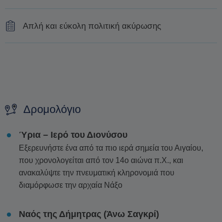
Η τοποθεσία παραλαβής θα ζητηθεί κατά τη διαδικασία
Απλή και εύκολη πολιτική ακύρωσης
κράτησης.
Δωρεάν ακύρωση έως και 48 ώρες πριν από την έναρξη
της εκδρομής.
Ακυρώσεις που πραγματοποιούνται εντός 48 ωρών από
την εκδρομή ή μη εμφάνιση (no-show) επιβαρύνονται με
Δρομολόγιο
100% του κόστους.
Οι εκδρομές ενδέχεται να μεταφερθούν σε άλλη
Ύρια – Ιερό του Διονύσου
ημερομηνία ή να ακυρωθούν λόγω δυσμενών καιρικών
Εξερευνήστε ένα από τα πιο ιερά σημεία του Αιγαίου,
συνθηκών, για την ασφάλεια των συμμετεχόντων. Σε
που χρονολογείται από τον 14ο αιώνα π.Χ., και
αυτή την περίπτωση προσφέρεται πλήρης επιστροφή
ανακαλύψτε την πνευματική κληρονομιά που
χρημάτων ή εναλλακτική ημερομηνία.
διαμόρφωσε την αρχαία Νάξο
Η αλλαγή της ημερομηνίας της κράτησης εξαρτάται από
Ναός της Δήμητρας (Άνω Σαγκρί)
τη διαθεσιμότητα και δεν μπορεί να εγγυηθεί. Οι τιμές