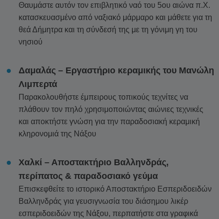
Θαυμάστε αυτόν τον επιβλητικό ναό του 5ου αιώνα π.Χ.
ενδέχεται επίσης να διαφέρουν ανάλογα με την περίοδο.
κατασκευασμένο από ναξιακό μάρμαρο και μάθετε για τη
Η φράση «Δωρεάν ακύρωση» σημαίνει ότι δεν υπάρχει
θεά Δήμητρα και τη σύνδεσή της με τη γόνιμη γη του
επιπλέον χρέωση από εμάς για την επεξεργασία
νησιού
επιστροφής ή ακύρωσης.
Δαμαλάς – Εργαστήριο κεραμικής του Μανώλη
Λιμπερτά
Παρακολουθήστε έμπειρους τοπικούς τεχνίτες να
πλάθουν τον πηλό χρησιμοποιώντας αιώνιες τεχνικές
και αποκτήστε γνώση για την παραδοσιακή κεραμική
κληρονομιά της Νάξου
Χαλκί – Αποστακτήριο Βαλληνδράς,
περίπατος & παραδοσιακό γεύμα
Επισκεφθείτε το ιστορικό Αποστακτήριο Εσπεριδοειδών
Βαλληνδράς για γευσιγνωσία του διάσημου λικέρ
εσπεριδοειδών της Νάξου, περπατήστε στα γραφικά