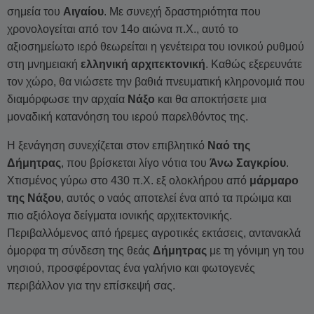
σημεία του
Αιγαίου
. Με συνεχή δραστηριότητα που
χρονολογείται από τον 14ο αιώνα π.Χ., αυτό το
αξιοσημείωτο ιερό θεωρείται η γενέτειρα του ιονικού ρυθμού
στη μνημειακή
ελληνική αρχιτεκτονική
. Καθώς εξερευνάτε
τον χώρο, θα νιώσετε την βαθιά πνευματική κληρονομιά που
διαμόρφωσε την αρχαία
Νάξο
και θα αποκτήσετε μια
μοναδική κατανόηση του ιερού παρελθόντος της.
Η ξενάγηση συνεχίζεται στον επιβλητικό
Ναό της
Δήμητρας
, που βρίσκεται λίγο νότια του
Άνω Σαγκρίου
.
Χτισμένος γύρω στο 430 π.Χ. εξ ολοκλήρου από
μάρμαρο
της Νάξου
, αυτός ο ναός αποτελεί ένα από τα πρώιμα και
πιο αξιόλογα δείγματα ιονικής αρχιτεκτονικής.
Περιβαλλόμενος από ήρεμες αγροτικές εκτάσεις, αντανακλά
όμορφα τη σύνδεση της θεάς
Δήμητρας
με τη γόνιμη γη του
νησιού, προσφέροντας ένα γαλήνιο και φωτογενές
περιβάλλον για την επίσκεψή σας.