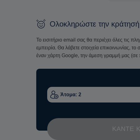
φημισμένο
αποστακτήριο Βαλληνδρά
για να
τη μέρα με έναν ελληνικό καφέ και ένα νόστιμο
Ολοκληρώστε την κράτησή
Αυτή η εμπειρία προσφέρει έναν ιδανικό συ
αυθεντικών ναξιώτικων γεύσεων, επιτρέπον
Το εισιτήριο email σας θα περιέχει όλες τις πλ
του νησιού.
εμπειρία. Θα λάβετε στοιχεία επικοινωνίας, τ
έναν χάρτη Google, την άμεση γραμμή μας (σε 
ΚΆΝΤΕ 