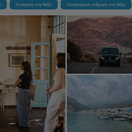
ο
Ξενάγηση στη Νάξο
Ξεναγούμενη εκδρομή στη Νάξο