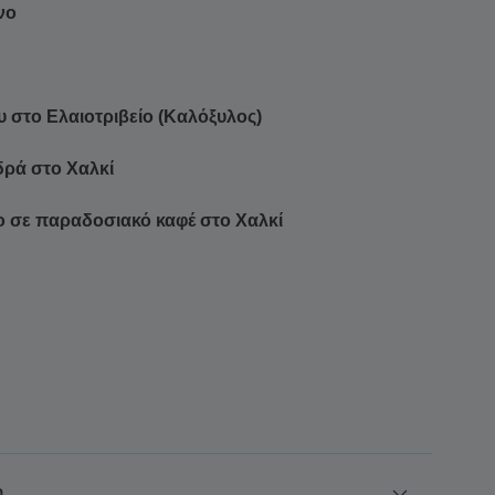
νο
 στο Ελαιοτριβείο (Καλόξυλος)
ρά στο Χαλκί
ο σε παραδοσιακό καφέ στο Χαλκί
η