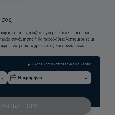
 δοκιμάσετε το διάσημο λικέρ
Κίτρον
και ολοκληρώστε
 κομμάτι
γαλακτομπούρεκο
σε ένα παραδοσιακό καφέ.
 σας
νδυασμό ιστορίας, πολιτισμού, ζωής στα χωριά και
τάς σας να συνδεθείτε πραγματικά με το πνεύμα
ηροφορίες που χρειάζεστε για μια εύκολη και ομαλή
ο σημείο συνάντησης ή θα παραλάβετε λεπτομέρειες με
περίπτωση που το χρειάζεστε) και πολλά άλλα.
ΔΙΑΘΕΣΙΜΌΤΗΤΑ ΣΕ ΠΡΑΓΜΑΤΙΚΌ ΧΡΌΝΟ
ΚΡΆΤΗΣΗ ΤΏΡΑ