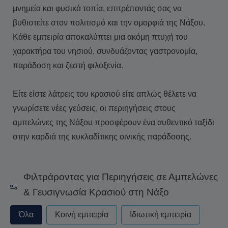
μνημεία και φυσικά τοπία, επιτρέποντάς σας να
βυθιστείτε στον πολιτισμό και την ομορφιά της Νάξου.
Κάθε εμπειρία αποκαλύπτει μια ακόμη πτυχή του
χαρακτήρα του νησιού, συνδυάζοντας γαστρονομία,
παράδοση και ζεστή φιλοξενία.
Είτε είστε λάτρεις του κρασιού είτε απλώς θέλετε να
γνωρίσετε νέες γεύσεις, οι περιηγήσεις στους
αμπελώνες της Νάξου προσφέρουν ένα αυθεντικό ταξίδι
στην καρδιά της κυκλαδίτικης οινικής παράδοσης.
Φιλτράροντας για Περιηγήσεις σε Αμπελώνες
& Γευσιγνωσία Κρασιού στη Νάξο
privateorshared - always excude from apply
Όλα
Κοινή εμπειρία
Ιδιωτική εμπειρία