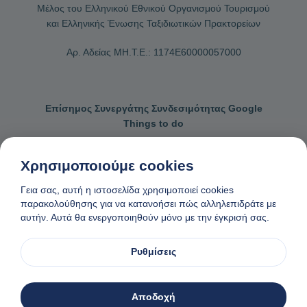
Μέλος του Ελληνικού Εθνικού Οργανισμού Τουρισμού
και Ελληνικής Ένωσης Ταξιδιωτικών Πρακτορείων
Αρ. Αδείας ΜΗ.Τ.Ε.: 1174Ε60000057000
Επίσημος Συνεργάτης Συνδεσιμότητας Google
Things to do
Χρησιμοποιούμε cookies
Γεια σας, αυτή η ιστοσελίδα χρησιμοποιεί cookies
Επικοινωνήστε μαζί μας
Γενικοί όροι κρατήσεων
παρακολούθησης για να κατανοήσει πώς αλληλεπιδράτε με
αυτήν. Αυτά θα ενεργοποιηθούν μόνο με την έγκρισή σας.
Πολιτική απορρήτου και cookies
Αίτημα αφαίρεσης δεδομένων
Φτιαγμένο
❤
στη Νάξο, Ελλάδα
Ρυθμίσεις
© 1982-2026. Zas Travel OE. Ολα τα δικαιώματα διατηρούνται
Αποδοχή