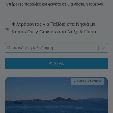
υπέροχες παραλίες και φαγητό σε μια νόστιμη ταβέρνα.
Φιλτράροντας για Ταξίδια στα Νησιά με
Kerras Daily Cruises από Νάξο & Πάρο
Sort-deskop
Ταξινόμηση περιεχομένου
Ταξινόμηση περιεχομένου
ΦΙΛΤΡΑ
ΆΜΕΣΗ ΚΡΆΤΗΣΗ