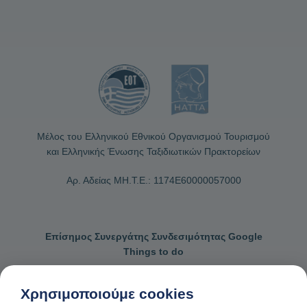
Μέλος του Ελληνικού Εθνικού Οργανισμού Τουρισμού
και Ελληνικής Ένωσης Ταξιδιωτικών Πρακτορείων
Αρ. Αδείας ΜΗ.Τ.Ε.: 1174Ε60000057000
Επίσημος Συνεργάτης Συνδεσιμότητας Google
Things to do
Χρησιμοποιούμε cookies