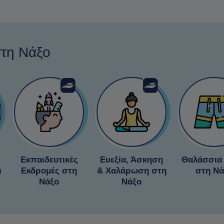
στη Νάξο
Εκπαιδευτικές
Ευεξία, Άσκηση
Θαλάσσια
ι
Εκδρομές στη
& Χαλάρωση στη
στη Νά
Νάξο
Νάξο