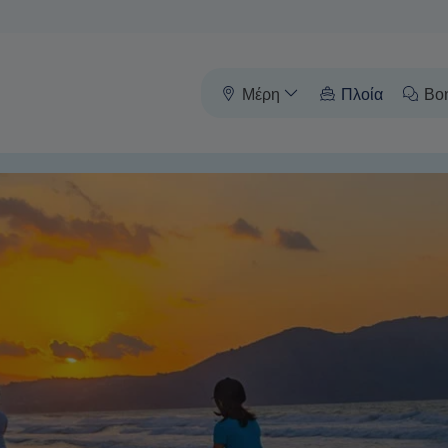
Μέρη
Πλοία
Βο