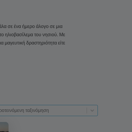
άλα σε ένα ήμερο άλογο σε μια
ο ηλιοβασίλεμα του νησιού. Με
ια μαγευτική δραστηριότητα είτε
t-deskop
ξινόμηση περιεχομένου
αξινόμηση περιεχομένου