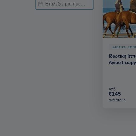
Date Availability-deskop
Ημερομηνία
ΙΔΙΩΤΙΚΗ ΕΜΠ
Ιδιωτική Ιπ
Αγίου Γεωργ
Από
€145
ανά άτομο