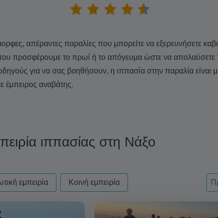
όμορφες, απέραντες παραλίες που μπορείτε να εξερευνήσετε καβ
 που προσφέρουμε το πρωί ή το απόγευμα ώστε να απολαύσετε τ
οδηγούς για να σας βοηθήσουν, η ιππασία στην παραλία είναι μ
τε έμπειρος αναβάτης.
μπειρία ιππασίας στη Νάξο
d - always excude from apply
Sor
Τα
Τ
ωτική εμπειρία
Κοινή εμπειρία