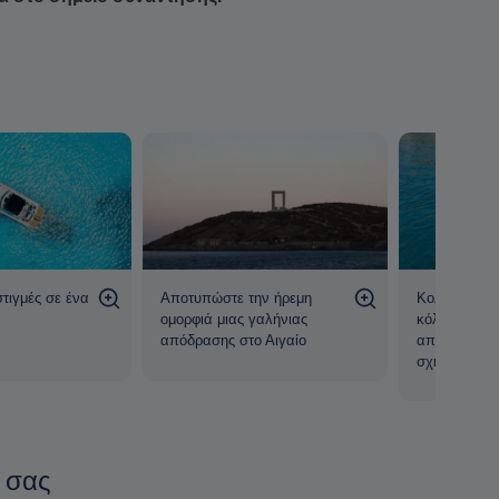
στιγμές σε ένα
Αποτυπώστε την ήρεμη
Κολυμπήστε 
ομορφιά μιας γαλήνιας
κόλπους περ
απόδρασης στο Αιγαίο
από βραχώδ
σχηματισμού
 σας