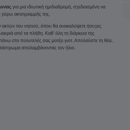
Άννας
για μια ιδιωτική ημιδιαδρομή, σχεδιασμένη να
ς γύρω ακτογραμμής της.
 ακτών του νησιού, όπου θα ανακαλύψετε ήσυχες
μακριά από τα πλήθη. Καθ’ όλη τη διάρκεια της
πάνω στο πολυτελές σας μοτέρ γιοτ. Απολαύστε τη θέα,
τάστρωμα απολαμβάνοντας τον ήλιο.
 επιλογή
ποτών, κρασιού, μπύρας, αναψυκτικών,
σθέτοντας άνεση στην εμπειρία σας.
 θέλουν να ζήσουν την ουσία του νησιού σε σύντομο
 και μια νότα πολυτέλειας.