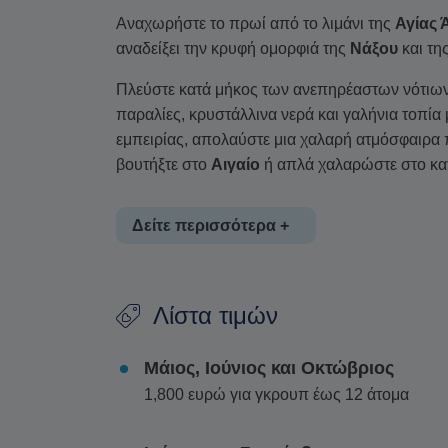
Αναχωρήστε το πρωί από το λιμάνι της
Αγίας 
αναδείξει την κρυφή ομορφιά της
Νάξου
και τη
Πλεύστε κατά μήκος των ανεπηρέαστων νότιων
παραλίες, κρυστάλλινα νερά και γαλήνια τοπία 
εμπειρίας, απολαύστε μια χαλαρή ατμόσφαιρα 
βουτήξτε στο
Αιγαίο
ή απλά χαλαρώστε στο κα
Δείτε περισσότερα +
Στη διάρκεια της κρουαζιέρας προσφέρεται μια
Λίστα τιμών
φρέσκων φρούτων και ελαφριών σνακ
, προ
Αυτή η κρουαζιέρα είναι ιδανική για όσους
Μάιος, Ιούνιος και Οκτώβριος
χρόνο, συνδυάζοντας χαλάρωση, εξερεύνηση
1,800 ευρώ για γκρουπ έως 12 άτομα