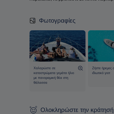
Φωτογραφίες
ε ένα κομψό
Χαλαρώστε σε
Ζήστε ήρεμες 
σχεδιασμένο
καταστρώματα γεμάτα ήλιο
ιδιωτικό γιοτ
ι στυλ
με πανοραμική θέα στη
θάλασσα
Ολοκληρώστε την κράτησή