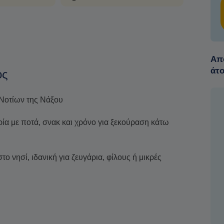
Από
άτ
ος
Νοτίων της Νάξου
ία με ποτά, σνακ και χρόνο για ξεκούραση κάτω
το νησί, ιδανική για ζευγάρια, φίλους ή μικρές