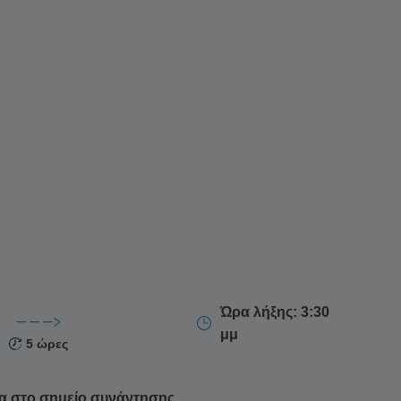
Ώρα λήξης: 3:30
μμ
5 ώρες
α στο σημείο συνάντησης.