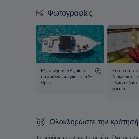
Φωτογραφίες
ξέχαστες
Εξερευνήστε το Αιγαίο με
Εδεσματα στο 
α ιδιωτική
στυλ πάνω στο γιοτ Tiara 36
Απολαύστε τυρ
Open
αλλαντικά και
φρούτα
Ολοκληρώστε την κράτησή
Το εισιτήριο email σας θα περιέχει όλες τις πλ