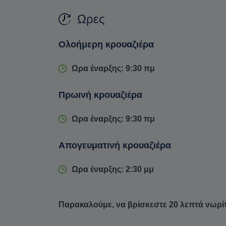
Η διαδρομή περιλαμβάνει μαγευτικές στάσεις 
Ωρες
νερά της, ιδανικά για κολύμπι, στις
αμόλυντες 
φυσικούς κόλπους του Γάλα και του Νέρο
. 
Ολοήμερη κρουαζιέρα
των Κουφονησίων για έναν χαλαρό περίπατο, κ
ιδιωτική κρουαζιέρα προσφέρει την
ιδανική σ
Ωρα έναρξης: 9:30 πμ
φόντο το εκπληκτικό σκηνικό των νησιών του Α
Πρωινή κρουαζιέρα
Ωρα έναρξης: 9:30 πμ
Απογευματινή κρουαζιέρα
Ωρα έναρξης: 2:30 μμ
Παρακαλούμε, να βρίσκεστε 20 λεπτά νωρί