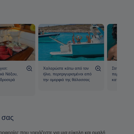
γιοτ:
Χαλαρώστε κάτω από τον
Στην υγειά τη
ιά Νάξου,
ήλιο, περιτριγυρισμένοι από
περιπέτειας 
 δροσερά
την ομορφιά της θάλασσας
καταπληκτι
 σας
ηροφορίες που χρειάζεστε για μια εύκολη και ομαλή