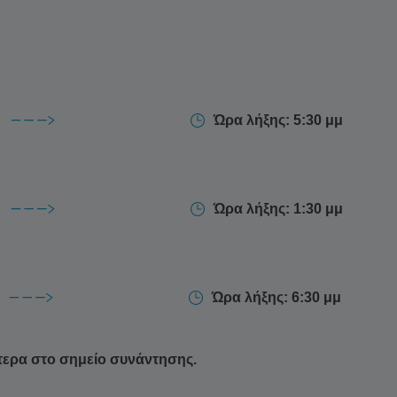
στη
θαλάσσια σπηλιά της Ρίνας
, με τα κρυστάλλινα
παραλίες του Πόρι
και στους εντυπωσιακούς
Μπορείτε επίσης να κάνετε μια στάση στο ήρεμο λιμάνι
αφέ και φρέσκα θαλασσινά (επιπλέον κόστος). Αυτή η
ύνθεση
εξερεύνησης
,
περιπέτειας
και
χαλάρωσης
, με
Ώρα λήξης: 5:30 μμ
ιγαίου.
Ώρα λήξης: 1:30 μμ
Ώρα λήξης: 6:30 μμ
τερα στο σημείο συνάντησης.