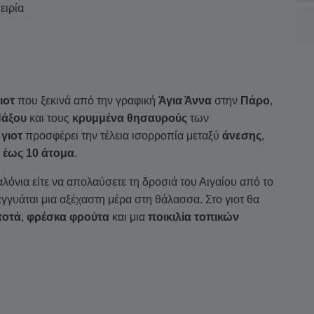
ειρία
ιοτ
που ξεκινά από την γραφική
Άγια Άννα
στην
Πάρο
,
άξου
και τους
κρυμμένα θησαυρούς
των
γιοτ
προσφέρει την τέλεια ισορροπία μεταξύ
άνεσης
,
ς
έως 10 άτομα
.
λόνια είτε να απολαύσετε τη δροσιά του Αιγαίου από το
γγυάται μια αξέχαστη μέρα στη θάλασσα. Στο γιοτ θα
ποτά
,
φρέσκα φρούτα
και μια
ποικιλία τοπικών