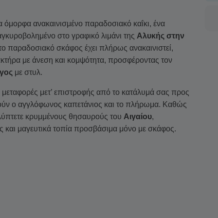
να όμορφα ανακαινισμένο παραδοσιακό καΐκι, ένα
 αγκυροβολημένο στο γραφικό λιμάνι της
Αλυκής στην
 το παραδοσιακό σκάφος έχει πλήρως ανακαινιστεί,
ακτήρα με άνεση και κομψότητα, προσφέροντας τον
αγος
με στυλ.
ς μεταφορές μετ’ επιστροφής από το κατάλυμά σας προς
ούν ο αγγλόφωνος καπετάνιος και το πλήρωμα. Καθώς
αλύπτετε κρυμμένους θησαυρούς του
Αιγαίου
,
 και μαγευτικά τοπία προσβάσιμα μόνο με σκάφος.
ς
Αντιπάρου και του Δεσποτικού
, το πρόγραμμα
ιο να επιλέξει τα καλύτερα σημεία για κολύμπι και
 Στα highlights περιλαμβάνονται τα εντυπωσιακά νερά