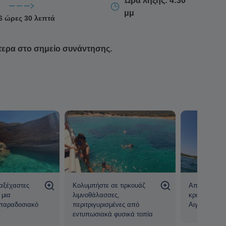
Ώρα λήξης: 4:30
μμ
6 ώρες 30 λεπτά
τερα στο σημείο συνάντησης.
αξέχαστες
Κολυμπήστε σε τιρκουάζ
Απολαύστε μ
 μια
λιμνοθάλασσες,
κρουαζιέρα 
 παραδοσιακό
περιτριγυρισμένες από
Αιγαίο Πέλα
εντυπωσιακά φυσικά τοπία