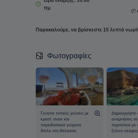
Ωρα έναρξης: 10:00
10:00 έως τις 16:30
.
πμ
Παρακαλούμε, να βρίσκεστε 15 λεπτά νωρί
Φωτογραφίες
 σκάφος
Γευτείτε τοπικές γεύσεις με
Δημιουργήστε 
αρθένα
κρασί, σνακ και
αναμνήσεις σε
ομορφιά
παραδοσιακά γεύματα
περιπέτεια με
δίπλα στη θάλασσα
ξύλινο σκάφος