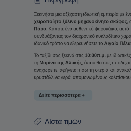
Ξεκινήστε μια αξέχαστη ιδιωτική εμπειρία με έ
χειροποίητο ξύλινο μηχανοκίνητο σκάφος
,
Πάρο
. Κάποτε ένα αυθεντικό ψαροκάικο, αυτό
συνδυάζοντας τον διαχρονικό κυκλαδίτικο χαρ
ιδανικό τρόπο να εξερευνήσετε το
Αιγαίο Πέλ
Το ταξίδι σας ξεκινά στις
10:00π.μ.
με ιδιωτικέ
τη
Μαρίνα της Αλυκής
, όπου θα σας υποδεχτ
αναχωρείτε, αφήνετε πίσω τη στεριά και ανακ
κρυστάλλινα νερά, απομονωμένους κολπίσκους
Δείτε περισσότερα +
Πλέοντας γύρω από τα εντυπωσιακά νησιά τη
Λίστα τιμών
παραμένει ευέλικτο, επιτρέποντας στον καπετάν
εξερεύνηση ανάλογα με τις καιρικές συνθήκες.