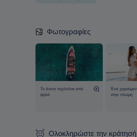
Στο σκάφος προσφέρονται καθ’ όλη τη διάρκει
διατίθεται εξοπλισμός για snorkeling στις στάσ
Φωτογραφίες
λιμάνι της Πούντας
, και η εμπειρία πραγματο
ομαλή πλεύση και σωστό προγραμματισμό, ώσ
Το άνετο ταχύπλοο από
Ένα χαρούμεν
ψηλά
στην πλώρη
Ολοκληρώστε την κράτησή