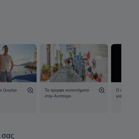
α της κρουαζιέρας
μπύρα, κρασί και αναψυκτικά
, ενώ
εις για κολύμπι. Περιλαμβάνεται
παραλαβή από το
ποιείται με επαγγελματία καπετάνιο που εξασφαλίζει
τε να απολαύσετε πλήρως τη θάλασσα.
ο ζευγάρι
Τα όμορφα καταστήματα
Ο έμπειρος 
στην Αντίπαρο
για την ημέρ
 σας