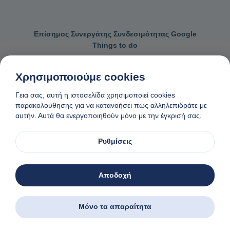
Επίσημος Συνεργάτης Συνδεσιμότητας Google
Things to do
Χρησιμοποιούμε cookies
Γεια σας, αυτή η ιστοσελίδα χρησιμοποιεί cookies
Επικοινωνήστε μαζί μας
Γενικοί όροι κρατήσεων
παρακολούθησης για να κατανοήσει πώς αλληλεπιδράτε με
αυτήν. Αυτά θα ενεργοποιηθούν μόνο με την έγκρισή σας.
Πολιτική απορρήτου και cookies
Αίτημα αφαίρεσης δεδομένων
Φτιαγμένο
❤
στη Νάξο, Ελλάδα
Ρυθμίσεις
© 1982-2026. Zas Travel OE. Ολα τα δικαιώματα διατηρούνται
Αποδοχή
Μόνο τα απαραίτητα