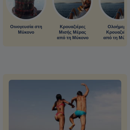
Οινογευσία στη
Κρουαζιέρες
Oλοήμερε
Μύκονο
Μισής Μέρας
Κρουαζιέρε
από τη Μύκονο
από τη Μύκο