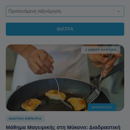
Sort-deskop
Ταξινόμηση περιεχομένου
Ταξινόμηση περιεχομένου
ΦΙΛΤΡΑ
ΆΜΕΣΗ ΚΡΆΤΗΣΗ
ΔΗΜΟΦΙΛΈΣ
ΙΔΙΩΤΙΚΗ ΕΜΠΕΙΡΙΑ
Μάθημα Μαγειρικής στη Μύκονο: Διαδραστική