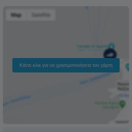
Καμία επιστροφή χρημάτων για ακυρώσεις που γίνονται
λιγότερο από 3 ημέρες πριν την κρουαζιέρα
Η αλλαγή της ημερομηνίας της κράτησης εξαρτάται από
τη διαθεσιμότητα και δεν μπορεί να εγγυηθεί. Οι τιμές
ενδέχεται επίσης να διαφέρουν ανάλογα με την περίοδο.
Η φράση «Δωρεάν ακύρωση» σημαίνει ότι δεν υπάρχει
επιπλέον χρέωση από εμάς για την επεξεργασία
Κάντε κλικ για να χρησιμοποιήσετε τον χάρτη
επιστροφής ή ακύρωσης.