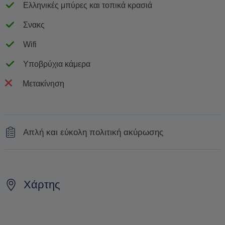
Ελληνικές μπύρες και τοπικά κρασιά
Σνακς
Wifi
Υποβρύχια κάμερα
Μετακίνηση
Απλή και εύκολη πολιτική ακύρωσης
100% επιστροφή χρημάτων εάν η κρουαζιέρα ακυρωθεί
λόγω δυσμενών καιρικών συνθηκών
Χάρτης
100% επιστροφή χρημάτων εάν η ακύρωση γίνει
τουλάχιστον 3 ημέρες πριν από την προγραμματισμένη
αναχώρηση