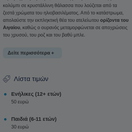
κολύμπι σε κρυστάλλινη θάλασσα που λούζεται από τα
ζεστά χρώματα του ηλιοβασιλέματος. Από το κατάστρωμα,
απολαύστε την εκπληκτική θέα του ατελείωτου
ορίζοντα του
Αιγαίου
, καθώς ο ουρανός μεταμορφώνεται σε αποχρώσεις
του χρυσού, του ροζ και του βαθύ μπλε.
Δείτε περισσότερα +
Ένα σκάφος με άνετους χώρους τόσο στον ήλιο όσο και στη
Λίστα τιμών
σκιά, ιδανικό για εμπειρίες κρουαζιέρας. Καθώς χαλαρώνετε
στο σκάφος, απολαύστε μια προσεγμένη επιλογή από
σνακ
Ενήλικες (12+ ετών)
και
δροσερά ποτά
, σε απόλυτη αρμονία με τον ήρεμο
50 ευρώ
ρυθμό της θάλασσας.
Είτε μοιράζεστε τη στιγμή με φίλους, οικογένεια ή
Παιδιά (6-11 ετών)
κάποιο αγαπημένο πρόσωπο, αυτή η κρουαζιέρα στο
30 ευρώ
ηλιοβασίλεμα αποτελεί μια γαλήνια απόδραση, όπου το