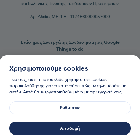
και Ελληνικής Ένωσης Ταξιδιωτικών Πρακτορείων
Αρ. Αδείας ΜΗ.Τ.Ε.: 1174Ε60000057000
Επίσημος Συνεργάτης Συνδεσιμότητας Google
Things to do
Χρησιμοποιούμε cookies
Γεια σας, αυτή η ιστοσελίδα χρησιμοποιεί cookies
Επικοινωνήστε μαζί μας
Γενικοί όροι κρατήσεων
παρακολούθησης για να κατανοήσει πώς αλληλεπιδράτε με
αυτήν. Αυτά θα ενεργοποιηθούν μόνο με την έγκρισή σας.
Πολιτική απορρήτου και cookies
Αίτημα αφαίρεσης δεδομένων
Φτιαγμένο
❤
στη Νάξο, Ελλάδα
Ρυθμίσεις
© 1982-2026. Zas Travel OE. Ολα τα δικαιώματα διατηρούνται
Αποδοχή