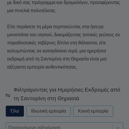
με δικό σας πρόγραμμα και δρομολόγιο, προσφέροντας
μια πινελιά πολυτέλειας.
Είτε περάσετε τη μέρα περπατώντας στα ήσυχα
μονοπάτια του νησιού, δοκιμάζοντας τοπικές γεύσεις σε
παραδοσιακές ταβέρνες δίπλα στη θάλασσα, είτε
κολυμπώντας σε καταγάλανα νερά, μια ημερήσια
εκδρομή από τη Σαντορίνη στη Θηρασία είναι μια
αξέχαστη εμπειρία αυθεντικότητας.
Φιλτράροντας για Ημερήσιες Eκδρομές από
τη Σαντορίνη στη Θηρασιά
privateorshared - always excude from apply
Όλα
Ιδιωτική εμπειρία
Κοινή εμπειρία
Sort-deskop
Ταξινόμηση περιεχομένου
Ταξινόμηση περιεχομένου