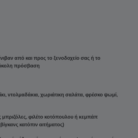
νιβαν από και προς το ξενοδοχείο σας ή το
εύκολη πρόσβαση
ζίκι, ντολμαδάκια, χωριάτικη σαλάτα, φρέσκο ψωμί,
 μπριζόλες, φιλέτο κοτόπουλου ή κεμπάπ
 βίγκανς κατόπιν αιτήματος)