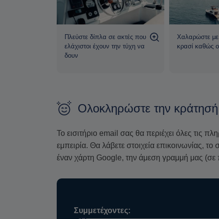
εντυπωσιακά παράκτια τοπία, όπως η
Λευκή 
δυνατότητα στάσης σε συνεννόηση με τον καπε
ακτογραμμή κάτω από τα
Φηρά
συμπληρώνουν 
αι αφήστε τη
Πλεύστε δίπλα σε ακτές που
Χαλαρώστε με 
Καθώς ο ήλιος αρχίζει να δύει, απολαύστε ένα
μίσει
ελάχιστοι έχουν την τύχη να
κρασί καθώς ο 
δουν
συνοδευόμενο από κρασί, ούζο και τοπικές γεύ
Είτε γιορτάζετε μια ξεχωριστή στιγμή είτε θέλ
ηλιοβασίλεμα της Οίας
θα σας μείνει αξέχαστ
Ολοκληρώστε την κράτησή
Με δωρεάν μεταφορά από και προς το ξενοδ
Fi και όλα όσα χρειάζεστε, αυτή η κρουαζι
Το εισιτήριο email σας θα περιέχει όλες τις πλ
εμπειρίες στη θάλασσα
.
εμπειρία. Θα λάβετε στοιχεία επικοινωνίας, τ
έναν χάρτη Google, την άμεση γραμμή μας (σε 
Συμμετέχοντες: