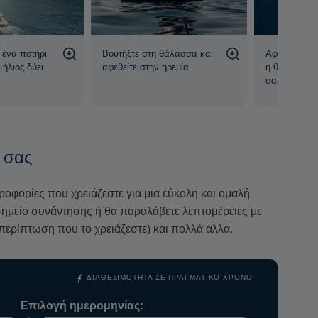
Παραλία
, η
Μέσα Πηγάδια
και η
Κόκκινη Παραλία
με
τάνιο. Κρυφοί όρμοι, σπηλιές και η εντυπωσιακή
τη μαγεία αυτής της αξέχαστης διαδρομής.
ένα ποτήρι
Βουτήξτε στη θάλασσα και
Αφήστε τη θ
 αυθεντικό
μπάρμπεκιου
στο κατάστρωμα,
ήλιος δύει
αφεθείτε στην ηρεμία
η θέα σας κ
σας
σεις.
ετε απλώς να απολαύσετε τη μέρα σας, το μαγευτικό
ο.
 σας
οχείο, εξοπλισμό σνόρκελινγκ, πετσέτες, SUP, Wi-
έρα προσφέρει άνεση, φροντίδα και αξέχαστες
ηροφορίες που χρειάζεστε για μια εύκολη και ομαλή
ο σημείο συνάντησης ή θα παραλάβετε λεπτομέρειες με
περίπτωση που το χρειάζεστε) και πολλά άλλα.
ΔΙΑΘΕΣΙΜΌΤΗΤΑ ΣΕ ΠΡΑΓΜΑΤΙΚΌ ΧΡΌΝΟ
Επιλογή ημερομηνίας: