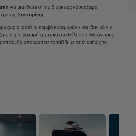
aran
για μια ιδιωτική, ημιδιάρκειας κρουαζιέρα
τέρα της
Σαντορίνης
.
ρυχωρία, αυτό το κομψό καταμαράν είναι ιδανικό για
αζητούν μια χαλαρή εμπειρία στη θάλασσα. Με άνετους
απεία, θα απολαύσετε το ταξίδι με στυλ καθώς το
τις 15:15
. Πρώτος σταθμός η ήσυχη
Θηρασιά
,
ραμική θέα στο παραδοσιακό χωριό
Μανωλάς
.
ακές
θερμές πηγές
, όπου μπορείτε να απολαύσετε ένα
αλλα νερά.
ύς βράχους του
Ασπρονησίου
και πλεύστε δίπλα από