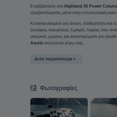
Επιβιβαστείτε στο
Highland 35 Power Catam
ηλιοβασιλέματος μέσα στην εντυπωσιακή καλν
Κατασκευασμένο για άνεση, σταθερότητα και ευ
ζευγάρια, οικογένειες ή μικρές παρέες που αν
σκιερούς χώρους και καταστρώματα για ηλιοθερ
Αιγαίο
απλώνεται γύρω σας.
Δείτε περισσότερα +
Η κρουαζιέρα ξεκινά από το γραφικό
Αμμούδι σ
ιδανική για κολύμπι σε καθαρά νερά και πανο
Φωτογραφίες
Στη συνέχεια, κατευθυνθείτε προς τις ηφαιστει
χαλαρωτικό μπάνιο στα θερμά, πλούσια σε μέτ
Καθ’ όλη τη διαδρομή, θαυμάστε τους φωτεινο