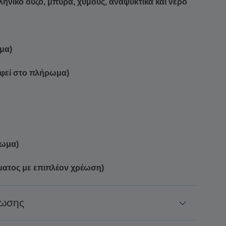
ληνικό ούζο, μπύρα, χυμούς, αναψυκτικά και νερό
μα)
αφεί στο πλήρωμα)
ρωμα)
ματος με επιπλέον χρέωση)
ρωσης