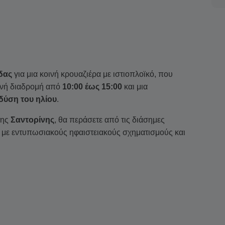
δας
για μια κοινή κρουαζιέρα με ιστιοπλοϊκό, που
ωινή διαδρομή από
10:00 έως 15:00
και μια
 δύση του ηλίου
.
της
Σαντορίνης
, θα περάσετε από τις διάσημες
α με εντυπωσιακούς ηφαιστειακούς σχηματισμούς και
γές των ηφαιστειακών νησίδων
Νέα Καμένη
και
Παλαιά
βα.