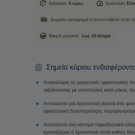
Διάρκεια:
5 ώρες
Δυσκολία:
Εύκ
Δωρεάν μεταφορά ή συναντηθείτε στην τ
Μικρά γκρουπ:
έως 10 άτομα
Σημεία κύριου ενδιαφέροντ
Ανακαλύψτε τις μαγευτικές ηφαιστειακές πα
ταξιδεύοντας με ιστιοπλοϊκό κατά μήκος τ
Απολαύστε μια δροσιστική βουτιά στις φυ
ηφαιστειακή δραστηριότητα, περιτριγυρισμ
Απολαύστε ένα νόστιμο παραδοσιακό ελλην
κρουαζιέρας ή δροσιστικά ποτά καθώς θαυ