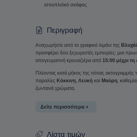
ιστιοπλοϊκό σκάφος
Περιγραφή
Αναχωρήστε από το γραφικό λιμάνι της
Βλυχά
προσφέρει δύο ξεχωριστές εμπειρίες: μια πρ
απογευματινή κρουαζιέρα από
15:00 μέχρι τη
Πλέοντας κατά μήκος της νότιας ακτογραμμής 
παραλίες
Κόκκινη
,
Λευκή
και
Μαύρη
, καθεμί
ζωντανά χρώματα.
Δείτε περισσότερα +
Κολυμπήστε στις αναζωογονητικές θερμές πη
Λίστα τιμών
Καμένη
, που έχουν σχηματιστεί από μαύρη λά