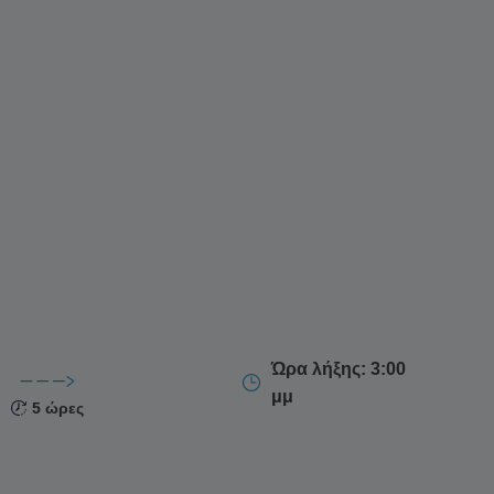
τον ηφαιστειακό κρατήρα, καθώς και ορόσημα όπως ο
Ακρωτηρίου
.
ριό
Οία
και εντοπίστε τα κοντινά νησάκια
Θηρασιά
και
μπειρία στο
Αιγαίο
.
έρα με παραδοσιακό ελληνικό γεύμα είτε τη
και ελαφριά σνακ, αυτή η ιστιοπλοϊκή εμπειρία
 ομορφιά και την αυθεντική νησιώτικη κουλτούρα
.
τοποθεσία σας ή από κοντινό σημείο συνάντησης
.
Ώρα λήξης: 3:00
μμ
5 ώρες