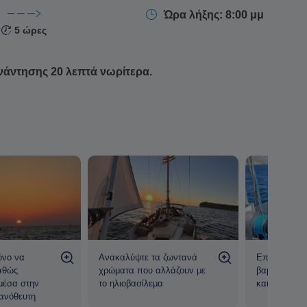
Ώρα λήξης: 8:00 μμ
5 ώρες
νάντησης 20 λεπτά νωρίτερα.
όνο να
Ανακαλύψτε τα ζωντανά
Επιστρέψτε 
αθώς
χρώματα που αλλάζουν με
βαμμένες απ
μέσα στην
το ηλιοβασίλεμα
και σιωπηλ
ανόθευτη