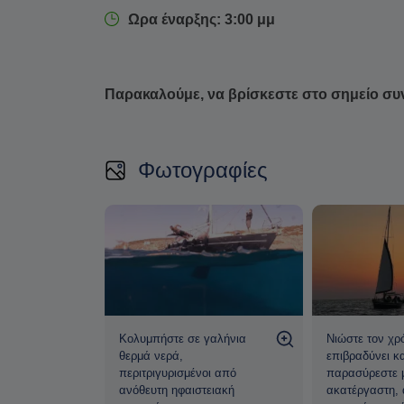
Ωρα έναρξης: 3:00 μμ
Παρακαλούμε, να βρίσκεστε στο σημείο συ
Φωτογραφίες
ήσεις σας να
Κολυμπήστε σε γαλήνια
Νιώστε τον χρ
κάτω από
θερμά νερά,
επιβραδύνει κ
ύς και
περιτριγυρισμένοι από
παρασύρεστε 
ανόθευτη ηφαιστειακή
ακατέργαστη, 