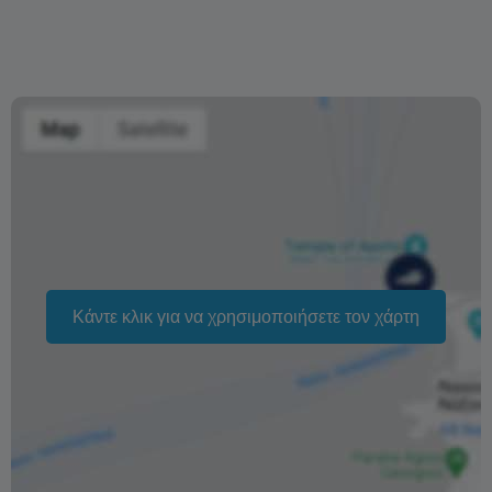
ημέρες πριν από την κρουαζιέρα
Καμία επιστροφή χρημάτων αν ακυρώσετε 5 ημέρες ή
λιγότερο πριν από την κρουαζιέρα
Η αλλαγή της ημερομηνίας της κράτησης εξαρτάται από
τη διαθεσιμότητα και δεν μπορεί να εγγυηθεί. Οι τιμές
ενδέχεται επίσης να διαφέρουν ανάλογα με την περίοδο.
Η φράση «Δωρεάν ακύρωση» σημαίνει ότι δεν υπάρχει
επιπλέον χρέωση από εμάς για την επεξεργασία
επιστροφής ή ακύρωσης.
Κάντε κλικ για να χρησιμοποιήσετε τον χάρτη