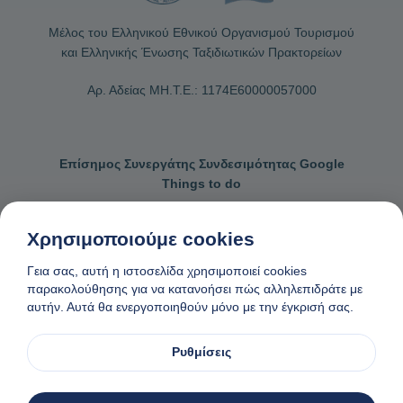
Μέλος του Ελληνικού Εθνικού Οργανισμού Τουρισμού
και Ελληνικής Ένωσης Ταξιδιωτικών Πρακτορείων
Αρ. Αδείας ΜΗ.Τ.Ε.: 1174Ε60000057000
Επίσημος Συνεργάτης Συνδεσιμότητας Google
Things to do
Χρησιμοποιούμε cookies
Γεια σας, αυτή η ιστοσελίδα χρησιμοποιεί cookies
Επικοινωνήστε μαζί μας
Γενικοί όροι κρατήσεων
παρακολούθησης για να κατανοήσει πώς αλληλεπιδράτε με
αυτήν. Αυτά θα ενεργοποιηθούν μόνο με την έγκρισή σας.
Πολιτική απορρήτου και cookies
Αίτημα αφαίρεσης δεδομένων
Φτιαγμένο
❤
στη Νάξο, Ελλάδα
Ρυθμίσεις
© 1982-2026. Zas Travel OE. Ολα τα δικαιώματα διατηρούνται