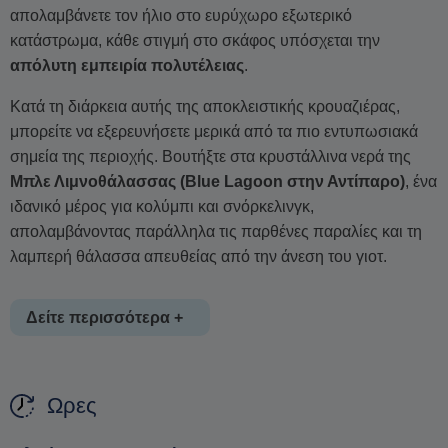
απολαμβάνετε τον ήλιο στο ευρύχωρο εξωτερικό
κατάστρωμα, κάθε στιγμή στο σκάφος υπόσχεται την
απόλυτη εμπειρία πολυτέλειας
.
Κατά τη διάρκεια αυτής της αποκλειστικής κρουαζιέρας,
μπορείτε να εξερευνήσετε μερικά από τα πιο εντυπωσιακά
σημεία της περιοχής. Βουτήξτε στα κρυστάλλινα νερά της
Μπλε Λιμνοθάλασσας (Blue Lagoon στην Αντίπαρο)
, ένα
ιδανικό μέρος για κολύμπι και σνόρκελινγκ,
απολαμβάνοντας παράλληλα τις παρθένες παραλίες και τη
λαμπερή θάλασσα απευθείας από την άνεση του γιοτ.
Δείτε περισσότερα +
Απολαύστε τη θέα του
αρχαίου Ναού του Απόλλωνα στη
Ωρες
Νήσο Δεσποτικό (κοντά στην Αντίπαρο)
από τη θάλασσα,
ή θαυμάστε τους φυσικούς βραχώδεις σχηματισμούς και τις