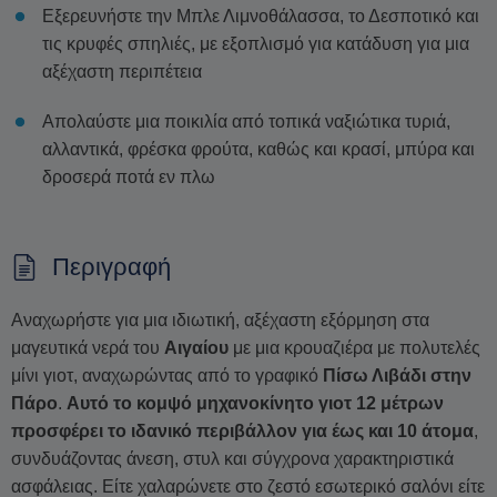
Εξερευνήστε την Μπλε Λιμνοθάλασσα, το Δεσποτικό και
τις κρυφές σπηλιές, με εξοπλισμό για κατάδυση για μια
αξέχαστη περιπέτεια
Απολαύστε μια ποικιλία από τοπικά ναξιώτικα τυριά,
αλλαντικά, φρέσκα φρούτα, καθώς και κρασί, μπύρα και
δροσερά ποτά εν πλω
Περιγραφή
Αναχωρήστε για μια ιδιωτική, αξέχαστη εξόρμηση στα
μαγευτικά νερά του
Αιγαίου
με μια κρουαζιέρα με πολυτελές
μίνι γιοτ, αναχωρώντας από το γραφικό
Πίσω Λιβάδι στην
Πάρο
.
Αυτό το κομψό μηχανοκίνητο γιοτ 12 μέτρων
προσφέρει το ιδανικό περιβάλλον για έως και 10 άτομα
,
συνδυάζοντας άνεση, στυλ και σύγχρονα χαρακτηριστικά
ασφάλειας. Είτε χαλαρώνετε στο ζεστό εσωτερικό σαλόνι είτε