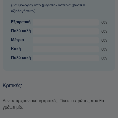
{βαθμολογία} από {μέγιστο} αστέρια (βάσει 0
εκείνα που δεν είναι τόσο επιρρεπείς σε κακές καιρικές
αξιολογήσεων)
συνθήκες) και προσφέροντας
μια εξίσου ευχάριστη
εμπειρία που σίγουρα θα θησαυρούς.
Εξαιρετική
0%
Πολύ καλή
0%
Μέτρια
0%
Κακή
0%
Πολύ κακή
0%
Κριτικές:
Δεν υπάρχουν ακόμη κριτικές. Γίνετε ο πρώτος που θα
γράψει μία.