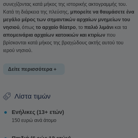
συνεχίζοντας κατά μήκος της ιστορικής ακτογραμμής του.
Κατά τη διάρκεια της πλεύσης,
μπορείτε να θαυμάσετε ένα
μεγάλο μέρος των σημαντικών αρχαίων μνημείων του
νησιού
, όπως
το αρχαίο θέατρο
, το
παλιό λιμάνι
και τα
απομεινάρια αρχαίων κατοικιών και κτιρίων
που
βρίσκονται κατά μήκος της βραχώδους ακτής αυτού του
ιερού νησιού.
Δείτε περισσότερα +
Μεταξύ της Δήλου και των ακτών της Ρήνειας
, δίνεται
Λίστα τιμών
χρόνος για να απολαύσετε τα εντυπωσιακά γαλαζοπράσινα
νερά. Υπάρχει η δυνατότητα για κολύμπι στα ήρεμα και
Ενήλικες (13+ ετών)
πεντακάθαρα νερά, μέσα στο μοναδικό φυσικό τοπίο των
150 ευρώ ανά άτομο
Κυκλάδων
.
Στη συνέχεια, η κρουαζιέρα κατευθύνεται πίσω προς τη