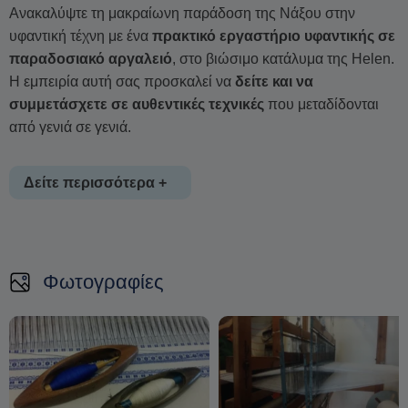
Ανακαλύψτε τη μακραίωνη παράδοση της Νάξου στην
υφαντική τέχνη με ένα
πρακτικό εργαστήριο υφαντικής σε
παραδοσιακό αργαλειό
, στο βιώσιμο κατάλυμα της Helen.
Η εμπειρία αυτή σας προσκαλεί να
δείτε και να
συμμετάσχετε σε αυθεντικές τεχνικές
που μεταδίδονται
από γενιά σε γενιά.
Δείτε περισσότερα +
Μέσα σε ένα περιβάλλον
φυσικής ομορφιάς και
πολιτιστικής αυθεντικότητας
, μάθετε πώς
υφάσματα από
Φωτογραφίες
100% βαμβάκι
δημιουργούνται με βιώσιμο τρόπο. Υπό την
καθοδήγηση έμπειρων τοπικών τεχνιτών,
δεν θα
παρατηρήσετε απλώς, αλλά θα υφάνετε οι ίδιοι
στον
παραδοσιακό αργαλειό.
Αγγίξτε τις
υφές, τα μοτίβα και τους ρυθμούς
που