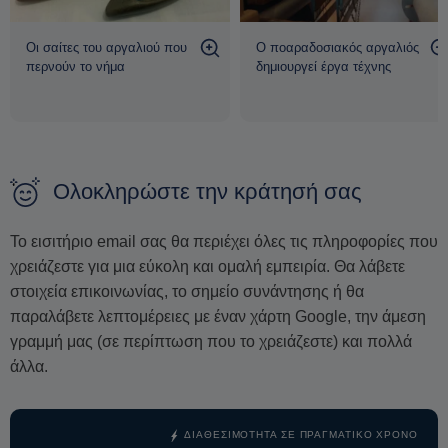
χαρακτηρίζουν αυτή την αγαπημένη νάξια τέχνη. Το
εργαστήριο είναι ιδανικό για όσους θέλουν να έρθουν σε
Οι σαίτες του αργαλιού που
Ο ποαραδοσιακός αργαλιός
επαφή με τον τοπικό πολιτισμό, να εξερευνήσουν τη
περνούν το νήμα
δημιουργεί έργα τέχνης
δημιουργικότητά τους και να πάρουν μαζί τους αυθεντικές
αναμνήσεις.
Ολοκληρώστε την κράτησή σας
Το εισιτήριο email σας θα περιέχει όλες τις πληροφορίες που
χρειάζεστε για μια εύκολη και ομαλή εμπειρία. Θα λάβετε
στοιχεία επικοινωνίας, το σημείο συνάντησης ή θα
παραλάβετε λεπτομέρειες με έναν χάρτη Google, την άμεση
γραμμή μας (σε περίπτωση που το χρειάζεστε) και πολλά
άλλα.
ΔΙΑΘΕΣΙΜΌΤΗΤΑ ΣΕ ΠΡΑΓΜΑΤΙΚΌ ΧΡΌΝΟ