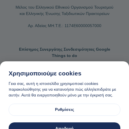
Μέλος του Ελληνικού Εθνικού Οργανισμού Τουρισμού
και Ελληνικής Ένωσης Ταξιδιωτικών Πρακτορείων
Αρ. Αδείας ΜΗ.Τ.Ε.: 1174Ε60000057000
Επίσημος Συνεργάτης Συνδεσιμότητας Google
Things to do
Χρησιμοποιούμε cookies
Γεια σας, αυτή η ιστοσελίδα χρησιμοποιεί cookies
Επικοινωνήστε μαζί μας
Γενικοί όροι κρατήσεων
παρακολούθησης για να κατανοήσει πώς αλληλεπιδράτε με
αυτήν. Αυτά θα ενεργοποιηθούν μόνο με την έγκρισή σας.
Πολιτική απορρήτου και cookies
Αίτημα αφαίρεσης δεδομένων
Φτιαγμένο
❤
στη Νάξο, Ελλάδα
Ρυθμίσεις
© 1982-2026. Zas Travel OE. Ολα τα δικαιώματα διατηρούνται
Αποδοχή