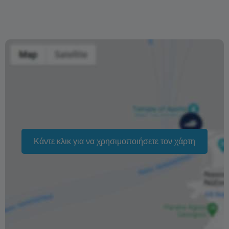
ακυρώσεις που γίνονται λιγότερο από 21 ημέρες πριν
από την έναρξη του μαθήματος.
Σε περίπτωση μη εμφάνισης («no-show»), θα χρεωθεί το
πλήρες κόστος του μαθήματος.
Η αλλαγή της ημερομηνίας της κράτησης εξαρτάται από
τη διαθεσιμότητα και δεν μπορεί να εγγυηθεί. Οι τιμές
ενδέχεται επίσης να διαφέρουν ανάλογα με την περίοδο.
Η φράση «Δωρεάν ακύρωση» σημαίνει ότι δεν υπάρχει
επιπλέον χρέωση από εμάς για την επεξεργασία
Κάντε κλικ για να χρησιμοποιήσετε τον χάρτη
επιστροφής ή ακύρωσης.