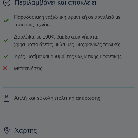
Περιλαμβάνει και αποκλείει
Παραδοσιακή ναξιώτικη υφαντική σε αργαλειό με
τοπικούς τεχνίτες
Δουλέψτε με 100% βαμβακερά νήματα,
χρησιμοποιώντας βιώσιμες, διαχρονικές τεχνικές
Υφές, μοτίβα και ρυθμοί της ναξιώτικης υφαντικής
Μετακινήσεις
Απλή και εύκολη πολιτική ακύρωσης
Οι ακυρώσεις πρέπει να γίνονται τουλάχιστον 21 ημέρες
νωρίτερα για να λάβετε πλήρη επιστροφή χρημάτων.
Χάρτης
Δεν θα δοθούν επιστροφές χρημάτων ή πιστώσεις για