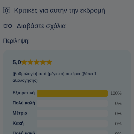
τρόπος για να εξασφαλίσετε μια κράτηση είναι να κάνετε μια
προκράτηση.
Κριτικές για αυτήν την εκδρομή
Διαβάστε σχόλια
Περίληψη:
5,0
{βαθμολογία} από {μέγιστο} αστέρια (βάσει 1
αξιολόγησης)
Εξαιρετική
100%
Πολύ καλή
0%
Μέτρια
0%
Κακή
0%
Πολύ κακή
0%