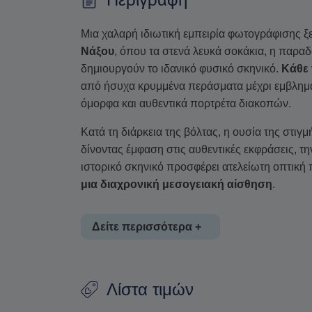
Μια χαλαρή ιδιωτική εμπειρία φωτογράφισης ξ
Νάξου
, όπου τα στενά λευκά σοκάκια, η παραδ
δημιουργούν το ιδανικό φυσικό σκηνικό.
Κάθε 
από ήσυχα κρυμμένα περάσματα μέχρι εμβληματ
όμορφα και αυθεντικά πορτρέτα διακοπών.
Κατά τη διάρκεια της βόλτας, η ουσία της στιγ
δίνοντας έμφαση στις αυθεντικές εκφράσεις, τη
ιστορικό σκηνικό προσφέρει ατελείωτη οπτική 
μια διαχρονική μεσογειακή αίσθηση
.
Δείτε περισσότερα +
Η φωτογράφιση πραγματοποιείται από φωτογρά
Λίστα τιμών
συνδυάζοντας τεχνική κατάρτιση με βαθιά γνώσ
επαγγελματικός εξοπλισμός Nikon
με υψηλής