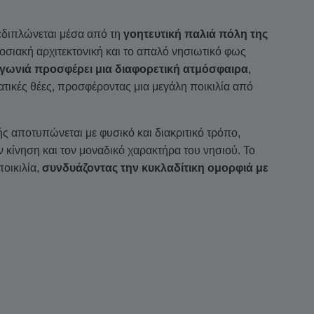
εδιπλώνεται μέσα από τη
γοητευτική παλιά πόλη της
οσιακή αρχιτεκτονική και το απαλό νησιωτικό φως
γωνιά προσφέρει μια διαφορετική ατμόσφαιρα
,
ικές θέες, προσφέροντας μια μεγάλη ποικιλία από
μής αποτυπώνεται με φυσικό και διακριτικό τρόπο,
ν κίνηση και τον μοναδικό χαρακτήρα του νησιού. Το
ποικιλία,
συνδυάζοντας την κυκλαδίτικη ομορφιά με
φο με πολυετή τοπική εμπειρία στο νησί,
η του φωτός, του τοπίου και της σύνθεσης. Ένας
 ποιότητας φακούς εξασφαλίζει ότι κάθε εικόνα είναι