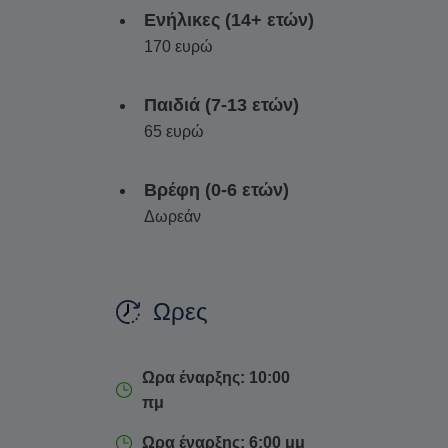
Ενήλικες (14+ ετών)
καθαρή, καλλιτεχνική και γεμάτη ατμόσφαιρα.
170 ευρώ
Αυτή η εμπειρία είναι ιδανική για ταξιδιώτ
των διακοπών τους με έναν κομψό και ανε
Παιδιά (7-13 ετών)
που αποτυπώνουν τόσο την ομορφιά της Νάξ
65 ευρώ
Βρέφη (0-6 ετών)
Δωρεάν
Ωρες
Ωρα έναρξης: 10:00
πμ
Ωρα έναρξης: 6:00 μμ