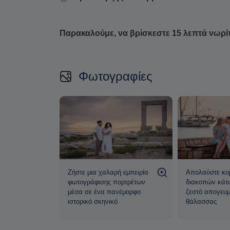
Παρακαλούμε, να βρίσκεστε 15 λεπτά νωρί
Φωτογραφίες
μοσφαιρικά
Ζήστε μια χαλαρή εμπειρία
Απολαύστε κο
πών μέσα
φωτογράφισης πορτρέτων
διακοπών κάτ
μέσα σε ένα πανέμορφο
ζεστό απογευμ
ονοπάτια
ιστορικό σκηνικό
θάλασσας