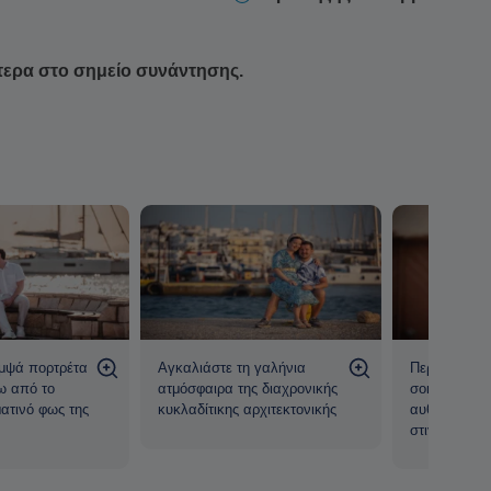
τερα στο σημείο συνάντησης.
μψά πορτρέτα
Αγκαλιάστε τη γαλήνια
Περπατήστε 
ω από το
ατμόσφαιρα της διαχρονικής
σοκάκια και
ατινό φως της
κυκλαδίτικης αρχιτεκτονικής
αυθεντικές τ
στιγμές