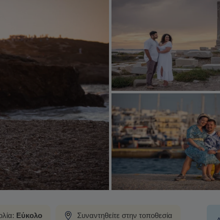
λία:
Εύκολο
Συναντηθείτε στην τοποθεσία