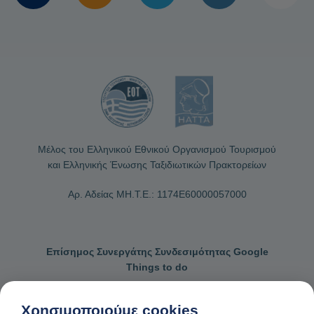
Μέλος του Ελληνικού Εθνικού Οργανισμού Τουρισμού
και Ελληνικής Ένωσης Ταξιδιωτικών Πρακτορείων
Αρ. Αδείας ΜΗ.Τ.Ε.: 1174Ε60000057000
Επίσημος Συνεργάτης Συνδεσιμότητας Google
Things to do
Χρησιμοποιούμε cookies