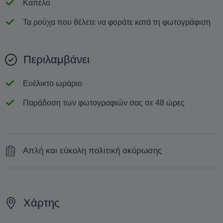
Καπέλο
Τα ρούχα που θέλετε να φοράτε κατά τη φωτογράφιση
Περιλαμβάνει
Ευέλικτο ωράριο
Παράδοση των φωτογραφιών σας σε 48 ώρες
Απλή και εύκολη πολιτική ακύρωσης
Ακύρωση της ξενάγησης είναι δυνατή τουλάχιστον 24
ώρες πριν
Χάρτης
Η αλλαγή της ημερομηνίας της κράτησης εξαρτάται από
τη διαθεσιμότητα και δεν μπορεί να εγγυηθεί. Οι τιμές