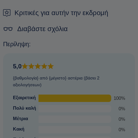
τρόπος για να εξασφαλίσετε μια κράτηση είναι να κάνετε μια
συμπεριλαμβανομένων, απλά, των επιθυμιών σας, τότε θα
προκράτηση.
Κριτικές για αυτήν την εκδρομή
σας επιστρέψουμε.
Χωρίς επιπλέον αμοιβές ή χρεώσεις.
Δεν υπάρχει ταλαιπωρία.
Διαβάστε σχόλια
Περίληψη:
5,0
{βαθμολογία} από {μέγιστο} αστέρια (βάσει 2
αξιολογήσεων)
Εξαιρετική
100%
Πολύ καλή
0%
Μέτρια
0%
Κακή
0%