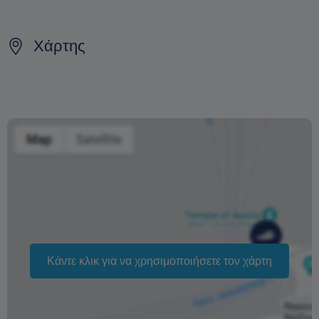
Οι ακυρώσεις που γίνονται τουλάχιστον μία (1) μέρα
πριν, μέχρι τις 20:00, θα λάβουν πλήρη επιστροφή
χρημάτων (100%)
Χάρτης
Εάν η εκδρομή σας ακυρωθεί λόγω ισχυρών ανέμων ή
ταραγμένων θαλασσών, θα προσπαθήσουμε να την
προγραμματίσουμε σε άλλη ημερομηνία
Εάν η νέα ημερομηνία δεν σας εξυπηρετεί, θα λάβετε
πλήρη επιστροφή χρημάτων (100%)
Η αλλαγή της ημερομηνίας της κράτησης εξαρτάται από
τη διαθεσιμότητα και δεν μπορεί να εγγυηθεί. Οι τιμές
ενδέχεται επίσης να διαφέρουν ανάλογα με την περίοδο.
Η φράση «Δωρεάν ακύρωση» σημαίνει ότι δεν υπάρχει
Κάντε κλικ για να χρησιμοποιήσετε τον χάρτη
επιπλέον χρέωση από εμάς για την επεξεργασία
επιστροφής ή ακύρωσης.