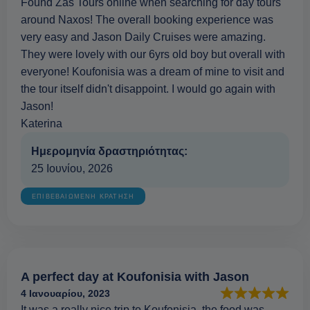
Found Zas Tours online when searching for day tours
around Naxos! The overall booking experience was
very easy and Jason Daily Cruises were amazing.
They were lovely with our 6yrs old boy but overall with
everyone! Koufonisia was a dream of mine to visit and
the tour itself didn't disappoint. I would go again with
Jason!
Katerina
Ημερομηνία δραστηριότητας:
25 Ιουνίου, 2026
ΕΠΙΒΕΒΑΙΩΜΕΝΗ ΚΡΑΤΗΣΗ
A perfect day at Koufonisia with Jason
4 Ιανουαρίου, 2023
It was a really nice trip to Koufonisia, the food was