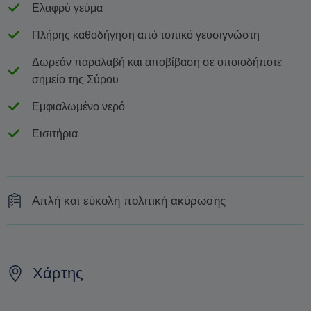
Ελαφρύ γεύμα
Πλήρης καθοδήγηση από τοπικό γευσιγνώστη
Δωρεάν παραλαβή και αποβίβαση σε οποιοδήποτε
σημείο της Σύρου
Εμφιαλωμένο νερό
Εισιτήρια
Απλή και εύκολη πολιτική ακύρωσης
Πλήρης επιστροφή χρημάτων γίνεται μόνο για
ακυρώσεις 48 ώρες πριν από την ημερομηνία της
οινογνωσίας
Χάρτης
Η αλλαγή της ημερομηνίας της κράτησης εξαρτάται από