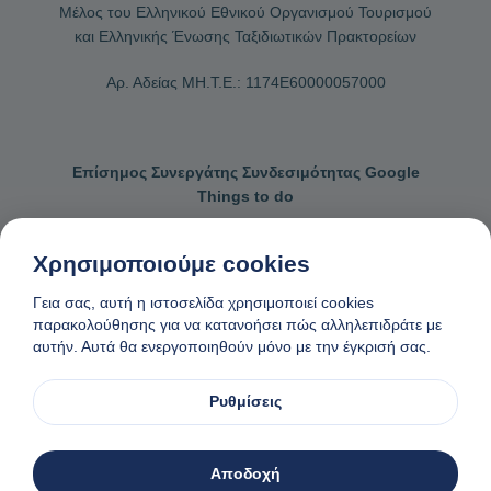
Μέλος του Ελληνικού Εθνικού Οργανισμού Τουρισμού
και Ελληνικής Ένωσης Ταξιδιωτικών Πρακτορείων
Αρ. Αδείας ΜΗ.Τ.Ε.: 1174Ε60000057000
Επίσημος Συνεργάτης Συνδεσιμότητας Google
Things to do
Χρησιμοποιούμε cookies
Γεια σας, αυτή η ιστοσελίδα χρησιμοποιεί cookies
Επικοινωνήστε μαζί μας
Γενικοί όροι κρατήσεων
παρακολούθησης για να κατανοήσει πώς αλληλεπιδράτε με
αυτήν. Αυτά θα ενεργοποιηθούν μόνο με την έγκρισή σας.
Πολιτική απορρήτου και cookies
Αίτημα αφαίρεσης δεδομένων
Φτιαγμένο
❤
στη Νάξο, Ελλάδα
Ρυθμίσεις
© 1982-2026. Zas Travel OE. Ολα τα δικαιώματα διατηρούνται
Αποδοχή