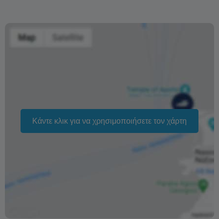
τη διαθεσιμότητα και δεν μπορεί να εγγυηθεί. Οι τιμές
ενδέχεται επίσης να διαφέρουν ανάλογα με την περίοδο.
Η φράση «Δωρεάν ακύρωση» σημαίνει ότι δεν υπάρχει
επιπλέον χρέωση από εμάς για την επεξεργασία
επιστροφής ή ακύρωσης.
Κάντε κλικ για να χρησιμοποιήσετε τον χάρτη