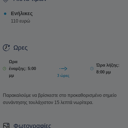
και βρείτε το δικό σας τέλειο ταίριασμα.
Ενήλικες
110 ευρώ
Ωρες
Ωρα
Ώρα λήξης:
έναρξης: 5:00
8:00 μμ
μμ
3 ώρες
Παρακαλούμε να βρίσκεστε στο προκαθορισμένο σημείο
συνάντησης τουλάχιστον 15 λεπτά νωρίτερα.
Φωτογραφίες