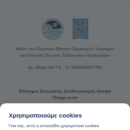
Μέλος του Ελληνικού Εθνικού Οργανισμού Τουρισμού
και Ελληνικής Ένωσης Ταξιδιωτικών Πρακτορείων
Αρ. Αδείας ΜΗ.Τ.Ε.: 1174Ε60000057000
Επίσημος Συνεργάτης Συνδεσιμότητας Google
Things to do
Χρησιμοποιούμε cookies
Γεια σας, αυτή η ιστοσελίδα χρησιμοποιεί cookies
Επικοινωνήστε μαζί μας
Γενικοί όροι κρατήσεων