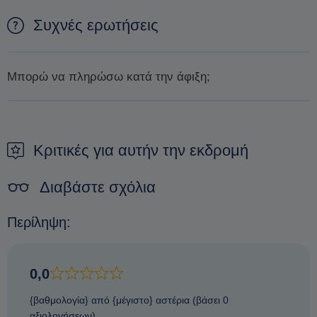
Συχνές ερωτήσεις
Μπορώ να πληρώσω κατά την άφιξη;
Δεν είναι δυνατόν να πληρώσετε κατά την άφιξη. Ο μόνος
τρόπος για να εξασφαλίσετε μια κράτηση είναι να κάνετε μια
προκράτηση.
Κριτικές για αυτήν την εκδρομή
Διαβάστε σχόλια
Περίληψη:
0,0
{βαθμολογία} από {μέγιστο} αστέρια (βάσει 0
αξιολογήσεων)