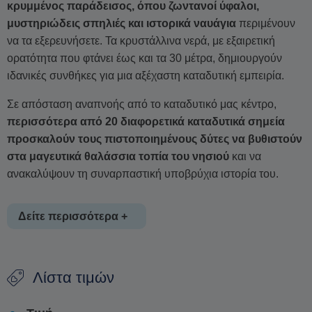
κρυμμένος παράδεισος, όπου ζωντανοί ύφαλοι,
μυστηριώδεις σπηλιές και ιστορικά ναυάγια
περιμένουν
να τα εξερευνήσετε. Τα κρυστάλλινα νερά, με εξαιρετική
ορατότητα που φτάνει έως και τα 30 μέτρα, δημιουργούν
ιδανικές συνθήκες για μια αξέχαστη καταδυτική εμπειρία.
Σε απόσταση αναπνοής από το καταδυτικό μας κέντρο,
περισσότερα από 20 διαφορετικά καταδυτικά σημεία
προσκαλούν τους πιστοποιημένους δύτες να βυθιστούν
στα μαγευτικά θαλάσσια τοπία του νησιού
και να
ανακαλύψουν τη συναρπαστική υποβρύχια ιστορία του.
Δείτε περισσότερα +
Είτε κολυμπάτε δίπλα σε πολύχρωμη θαλάσσια ζωή είτε
Λίστα τιμών
εξερευνάτε τα βυθισμένα κατάλοιπα του παρελθόντος, κάθε
κατάδυση στην Πάρο υπόσχεται μια νέα περιπέτεια.