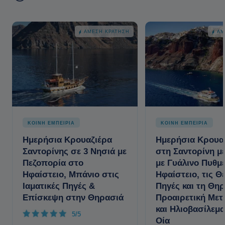
ΆΜΕΣΗ ΚΡΆΤΗΣΗ
ΆΜ
ΚΟΙΝΗ ΕΜΠΕΙΡΙΑ
ΚΟΙΝΗ ΕΜΠΕΙΡΙΑ
Ημερήσια Κρουαζιέρα
Ημερήσια Κρουα
Σαντορίνης σε 3 Νησιά με
στη Σαντορίνη μ
Πεζοπορία στο
με Γυάλινο Πυθμ
Ηφαίστειο, Μπάνιο στις
Ηφαίστειο, τις Θ
Ιαματικές Πηγές &
Πηγές και τη Θηρ
Επίσκεψη στην Θηρασιά
Προαιρετική Με
και Ηλιοβασίλεμ
5/5
Οία