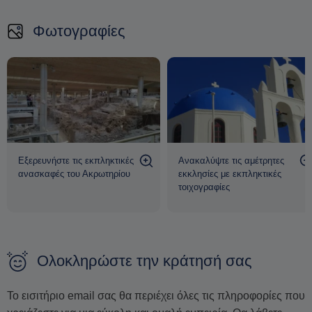
αυτή η πόλη 4.000 ετών θάφτηκε κάτω από ηφαιστειακή
Φωτογραφίες
στάχτη, διατηρώντας έναν ολόκληρο πολιτισμό. Θαυμάστε τα
πολυώροφα κτίρια, τις πολύχρωμες τοιχογραφίες, το
περίπλοκο αποχετευτικό σύστημα και τα πλακόστρωτα
στενά που ζωντανεύουν τον αρχαίο μινωικό κόσμο.
Εξερευνήστε τις εκπληκτικές
Ανακαλύψτε τις αμέτρητες
ανασκαφές του Ακρωτηρίου
εκκλησίες με εκπληκτικές
τοιχογραφίες
Ολοκληρώστε την κράτησή σας
Το εισιτήριο email σας θα περιέχει όλες τις πληροφορίες που