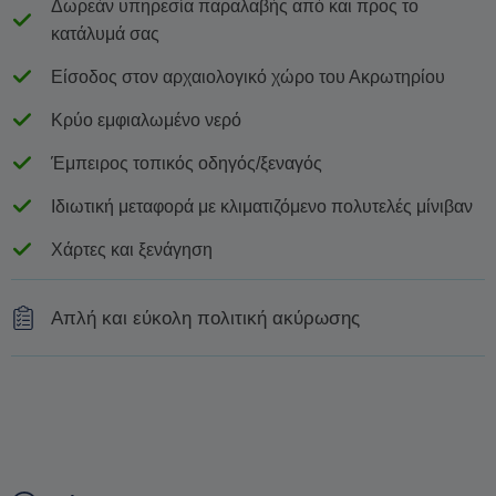
Δωρεάν υπηρεσία παραλαβής από και προς το
κατάλυμά σας
Είσοδος στον αρχαιολογικό χώρο του Ακρωτηρίου
Κρύο εμφιαλωμένο νερό
Έμπειρος τοπικός οδηγός/ξεναγός
Ιδιωτική μεταφορά με κλιματιζόμενο πολυτελές μίνιβαν
Χάρτες και ξενάγηση
Απλή και εύκολη πολιτική ακύρωσης
Για πλήρη επιστροφή χρημάτων, ακυρώστε τουλάχιστον
48 ώρες πριν από την ημερομηνία έναρξης της
ξενάγησης
Η αλλαγή της ημερομηνίας της κράτησης εξαρτάται από