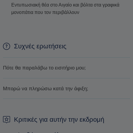
Εντυπωσιακή θέα στο Αιγαίο και βόλτα στα γραφικά
μονοπάτια που τον περιβάλλουν
Συχνές ερωτήσεις
Πότε θα παραλάβω το εισιτήριο μου;
Θα σας επιβεβαιώσουμε τη διαθεσιμότητα
μέσα σε 1 ημέρα
Μπορώ να πληρώσω κατά την άφιξη;
ή λιγότερο.
Μόλις εξασφαλίσουμε τη διαθεσιμότητα, θα σας
ζητήσουμε την πληρωμή με ένα ασφαλή σύνδεσμο που θα
Δεν είναι δυνατόν να πληρώσετε κατά την άφιξη. Ο μόνος
σας στείλουμε με μέιλ. Παρακαλούμε να ολοκληρώσετε την
τρόπος για να εξασφαλίσετε μια κράτηση είναι να κάνετε μια
πληρωμή για να προχωρήσει η κράτησή σας.
προκράτηση.
Κριτικές για αυτήν την εκδρομή