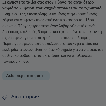
Ξεκινήστε το ταξίδι σας στον Πύργο, το αρχαιότερο
χωριό του νησιού, που συχνά αποκαλείται το "ζωντανό
μνημείο" της Σαντορίνης
. Χτισμένος στην κορυφή ενός
λόφου και στεφανωμένος από ενετικό κάστρο του 16ου
αιώνα, ο Πύργος προσφέρει έναν λαβύρινθο από στενά
δρομάκια, κυκλικούς δρόμους και οχυρωμένη αρχιτεκτονική,
σχεδιασμένη για να αποκρούει πειρατικές επιδρομές.
Περιτριγυρισμένος από αμπελώνες, υπόσκαφα σπίτια και
εκκλησίες αιώνων, είναι το ιδανικό σημείο για να νιώσετε τον
αυθεντικό ρυθμό της τοπικής ζωής και να απολαύσετε
πανοραμική θέα.
Δείτε περισσότερα +
Στη συνέχεια, εξερευνήστε το Μεγαλοχώρι, ένα ήσυχο
Λίστα τιμών
χωριό ανέγγιχτο από τον τουρισμό
. Κάτασπρες
εκκλησίες, υπόσκαφα σπίτια και γαλάζιοι τρούλοι συνθέτουν