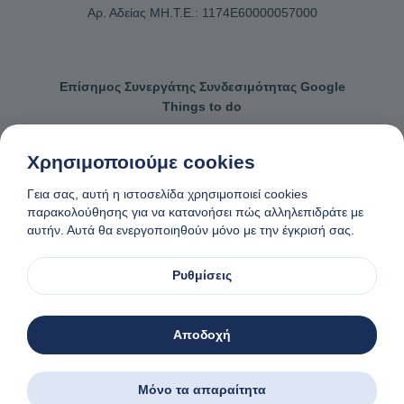
Αρ. Αδείας ΜΗ.Τ.Ε.: 1174Ε60000057000
Επίσημος Συνεργάτης Συνδεσιμότητας Google
Things to do
Χρησιμοποιούμε cookies
Γεια σας, αυτή η ιστοσελίδα χρησιμοποιεί cookies
Επικοινωνήστε μαζί μας
Γενικοί όροι κρατήσεων
παρακολούθησης για να κατανοήσει πώς αλληλεπιδράτε με
αυτήν. Αυτά θα ενεργοποιηθούν μόνο με την έγκρισή σας.
Πολιτική απορρήτου και cookies
Αίτημα αφαίρεσης δεδομένων
Φτιαγμένο
❤
στη Νάξο, Ελλάδα
Ρυθμίσεις
© 1982-2026. Zas Travel OE. Ολα τα δικαιώματα διατηρούνται
Αποδοχή
Μόνο τα απαραίτητα