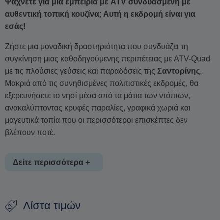
Ψάχνετε για μια εμπειρία με ATV συνδυασμένη με
αυθεντική τοπική κουζίνα; Αυτή η εκδρομή είναι για
εσάς!
Ζήστε μια μοναδική δραστηριότητα που συνδυάζει τη
συγκίνηση μιας καθοδηγούμενης περιπέτειας με ATV-Quad
με τις πλούσιες γεύσεις και παραδόσεις της
Σαντορίνης
.
Μακριά από τις συνηθισμένες πολιτιστικές εκδρομές, θα
εξερευνήσετε το νησί μέσα από τα μάτια των ντόπιων,
ανακαλύπτοντας κρυφές παραλίες, γραφικά χωριά και
μαγευτικά τοπία που οι περισσότεροι επισκέπτες δεν
βλέπουν ποτέ.
Δείτε περισσότερα +
Καθ’ όλη τη διάρκεια της διαδρομής, ο έμπειρος τοπικός σας
Λίστα τιμών
οδηγός θα μοιραστεί προσωπικές ιστορίες και γνώσεις,