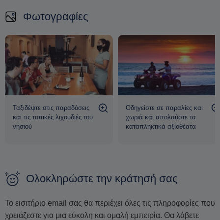
Η εκδρομή αυτή δεν προσφέρει μόνο περιπέτεια και γεύσεις,
Φωτογραφίες
αλλά και μια βαθιά σύνδεση με
τους ανθρώπους και τις
παραδόσεις της Σαντορίνης
.
Σημείωση:
Παρακαλούμε να οργανώσετε τη μεταφορά σας
και να βρίσκεστε στο σημείο εκκίνησης στις 12:30, ώστε η
εκδρομή να ξεκινήσει ακριβώς στις 13:00.
Ταξιδέψτε στις παραδόσεις
Οδηγείστε σε παραλίες και
και τις τοπικές λιχουδιές του
χωριά και απολαύστε τα
νησιού
καταπληκτικά αξιοθέατα
Ολοκληρώστε την κράτησή σας
Το εισιτήριο email σας θα περιέχει όλες τις πληροφορίες που
χρειάζεστε για μια εύκολη και ομαλή εμπειρία. Θα λάβετε