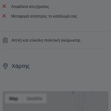
Ασφάλεια ατυχήματος
Μεταφορά από/προς το κατάλυμά σας
Απλή και εύκολη πολιτική ακύρωσης
Για ακυρώσεις περισσότερες από 72 ώρες πριν την
εκδρομή, θα σας επιστραφεί το πλήρες ποσό
Χάρτης
Αν ακυρώσετε 48 ή περισσότερες ώρες πριν την έναρξη
γίνεται επιστροφή χρημάτων 50%
Για ακυρώσεις περισσότερες από 72 ώρες πριν την
εκδρομή, θα σας επιστραφεί το πλήρες ποσό
Η αλλαγή της ημερομηνίας της κράτησης εξαρτάται από
τη διαθεσιμότητα και δεν μπορεί να εγγυηθεί. Οι τιμές