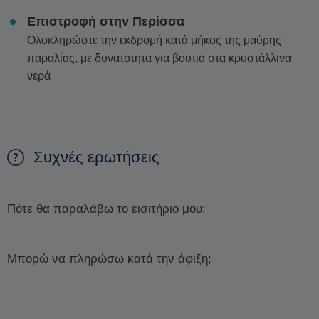
Επιστροφή στην Περίσσα
Ολοκληρώστε την εκδρομή κατά μήκος της μαύρης
παραλίας, με δυνατότητα για βουτιά στα κρυστάλλινα
νερά
Συχνές ερωτήσεις
Πότε θα παραλάβω το εισιτήριο μου;
Θα σας επιβεβαιώσουμε τη διαθεσιμότητα
μέσα σε 1 ημέρα
Μπορώ να πληρώσω κατά την άφιξη;
ή λιγότερο.
Μόλις εξασφαλίσουμε τη διαθεσιμότητα, θα σας
ζητήσουμε την πληρωμή με ένα ασφαλή σύνδεσμο που θα
Δεν είναι δυνατόν να πληρώσετε κατά την άφιξη. Ο μόνος
σας στείλουμε με μέιλ. Παρακαλούμε να ολοκληρώσετε την
τρόπος για να εξασφαλίσετε μια κράτηση είναι να κάνετε μια
πληρωμή για να προχωρήσει η κράτησή σας.