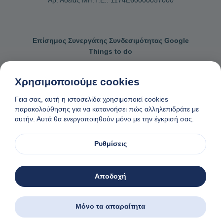
Αρ. Αδείας ΜΗ.Τ.Ε.: 1174Ε60000057000
Επίσημος Συνεργάτης Συνδεσιμότητας Google
Things to do
Χρησιμοποιούμε cookies
Γεια σας, αυτή η ιστοσελίδα χρησιμοποιεί cookies
Επικοινωνήστε μαζί μας
Γενικοί όροι κρατήσεων
παρακολούθησης για να κατανοήσει πώς αλληλεπιδράτε με
αυτήν. Αυτά θα ενεργοποιηθούν μόνο με την έγκρισή σας.
Πολιτική απορρήτου και cookies
Αίτημα αφαίρεσης δεδομένων
Φτιαγμένο
❤
στη Νάξο, Ελλάδα
Ρυθμίσεις
© 1982-2026. Zas Travel OE. Ολα τα δικαιώματα διατηρούνται
Αποδοχή
Μόνο τα απαραίτητα