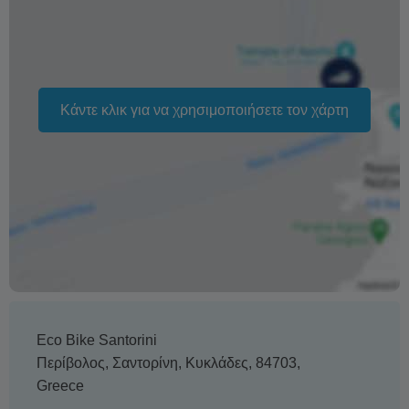
ενδέχεται επίσης να διαφέρουν ανάλογα με την περίοδο.
Η φράση «Δωρεάν ακύρωση» σημαίνει ότι δεν υπάρχει
επιπλέον χρέωση από εμάς για την επεξεργασία
επιστροφής ή ακύρωσης.
Κάντε κλικ για να χρησιμοποιήσετε τον χάρτη
Eco Βike Santorini
Περίβολος
,
Σαντορίνη
,
Κυκλάδες
,
84703
,
Greece