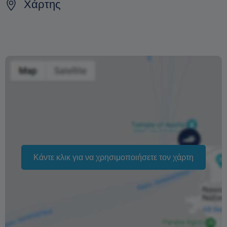
ενοικίασης. Οποιαδήποτε ακύρωση γίνει εντός 24 ωρών
Χάρτης
από την ημερομηνία ενοικίασης επέχει μια ημέρα
χρέωση
Η αλλαγή της ημερομηνίας της κράτησης εξαρτάται από
τη διαθεσιμότητα και δεν μπορεί να εγγυηθεί. Οι τιμές
ενδέχεται επίσης να διαφέρουν ανάλογα με την περίοδο.
Η φράση «Δωρεάν ακύρωση» σημαίνει ότι δεν υπάρχει
επιπλέον χρέωση από εμάς για την επεξεργασία
επιστροφής ή ακύρωσης.
Κάντε κλικ για να χρησιμοποιήσετε τον χάρτη