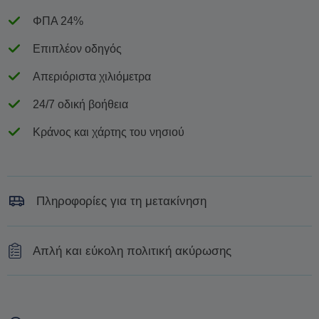
ΦΠΑ 24%
Επιπλέον οδηγός
Απεριόριστα χιλιόμετρα
24/7 οδική βοήθεια
Κράνος και χάρτης του νησιού
Πληροφορίες για τη μετακίνηση
Παράδοση και παραλαβή από/στο λιμάνι, το αεροδρόμιο ή
Απλή και εύκολη πολιτική ακύρωσης
σε καταλύματα κοντά στη Χώρα χωρίς επιπλέον χρέωση
Δεν υπάρχει χρέωση για ακυρώσεις που γίνονται 24
ώρες πριν από την επιβεβαιωμένη ημερομηνία