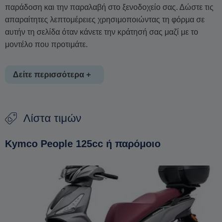
παράδοση και την παραλαβή στο ξενοδοχείο σας. Δώστε τις
απαραίτητες λεπτομέρειες χρησιμοποιώντας τη φόρμα σε
αυτήν τη σελίδα όταν κάνετε την κράτησή σας μαζί με το
μοντέλο που προτιμάτε.
Δείτε περισσότερα +
Σημείωση: Η τιμή ενοικίασης ανά ημέρα μπορεί να
Λίστα τιμών
διαφέρει και εξαρτάται από την εποχή.
Kymco People 125cc ή παρόμοιο