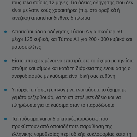
τους τελευταίους 12 μήνες. Για άδειες οδήγησης που δεν
είναι με λατινικούς χαρακτήρες (π.χ. στα αραβικά ή
κινέζικα) απαιτείται διεθνές δίπλωμα
Απαιτείται άδεια οδήγησης Τύπου Α για σκούτερ 50
μέχρι 125 κυβικά, και Τύπου Α1 για 200 - 300 κυβικά και
μοτοσυκλέτες
Είστε υποχρεωμένοι να επιστρέψετε το όχημα με την ίδια
στάθμη καυσίμων και κατά τη διάρκεια της ενοικίασης ο
ανεφοδιασμός με καύσιμα είναι δική σας ευθύνη
Υπάρχει επίσης η επιλογή να ενοικιάσετε το όχημα με
γεμάτο ρεζερβουάρ, να το επιστρέψετε άδειο και να
πληρώσετε για τα καύσιμα όταν το παραδώσετε
Τα πρόστιμα και οι διοικητικές κυρώσεις που
προκύπτουν από οποιαδήποτε παραβίαση της
ελληνικής νομοθεσίας περί οδικής κυκλοφορίας κατά τη