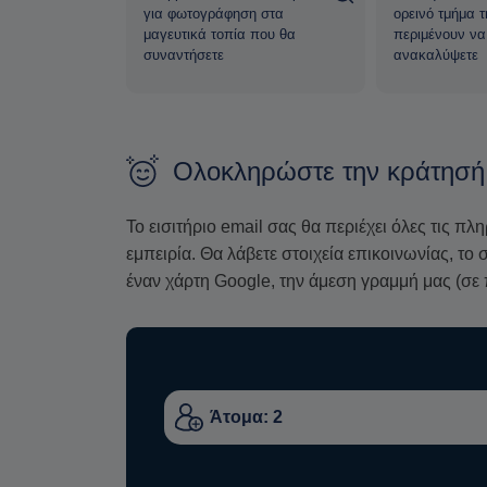
για φωτογράφηση στα
ορεινό τμήμα 
ενηλίκων.
οδηγός σας
μαγευτικά τοπία που θα
περιμένουν να
συναντήσετε
ανακαλύψετε
Έχει εκπαιδευτεί σε θέματα βιωσιμότητας, σύ
σχεδίασης οικοσυστημάτων, καθοδήγησης στη 
και κοινωνικής οικονομίας. Ζώντας πλέον στη 
οικοσύστημα,
με αποστολή να αποκαταστήσει
Ολοκληρώστε την κράτησή
Η εκδρομή περιλαμβάνει
δωρεάν μεταφορά απ
τον Άγιο Προκόπιο και την Αγία Άννα. Μετά τη
Το εισιτήριο email σας θα περιέχει όλες τις πλ
να κανονίσει τις λεπτομέρειες.
εμπειρία. Θα λάβετε στοιχεία επικοινωνίας, τ
έναν χάρτη Google, την άμεση γραμμή μας (σε 