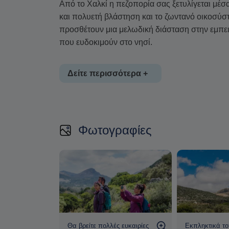
Από το Χαλκί η πεζοπορία σας ξετυλίγεται μέσ
και πολυετή βλάστηση και το ζωντανό οικοσύστ
προσθέτουν μια μελωδική διάσταση στην εμπει
που ευδοκιμούν στο νησί.
Δείτε περισσότερα +
Βρείτε με τη βοήθεια της οδηγού σας βοτανικ
αγριολούλουδα σε ένα καλειδοσκόπιο χρωμάτω
Φωτογραφίες
να διακρίνετε τα εδώδιμα και φαρμακευτικά φυτ
παραδοσιακής βοτανολογίας και υπάρχουν διά
Η ξεναγός σας Νατάσα Χατζηιωάννου:
Η Νατάσα είναι περιβαλλοντική εκπαιδευτικός 
μεταπτυχιακό στην Περιβαλλοντική Εκπαίδευση. 
σε τροπικά, αρκτικά και μεσογειακά κλίματα, 
ελματίας
Θα βρείτε πολλές ευκαιρίες
Εκπληκτικά το
ΜΚΟ και κοινωνικούς συνεταιρισμούς και σχεδ