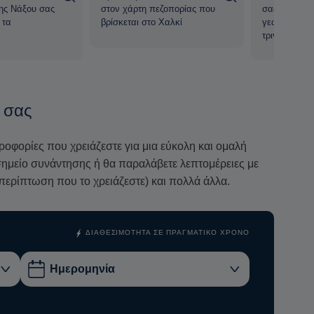
της Νάξου σας
στον χάρτη πεζοπορίας που
σας εξηγήσε
 τα
βρίσκεται στο Χαλκί
γεωλογικούς
τριγύρω
νδεσης με τη φύση, περμακουλτούρας, διατροφής,
φύση, ταξιδιωτικού ξεναγού, οικοδόμησης κοινότητας
Νάξο, αντλεί έμπνευση από το κυκλαδίτικο
 τη σύνδεσή μας με τη φύση.
 σας
ό και προς το ξενοδοχείο σας
από τη Χώρα Νάξου,
ν κράτησή σας, η Νατάσα θα επικοινωνήσει μαζί σας για
ηροφορίες που χρειάζεστε για μια εύκολη και ομαλή
ο σημείο συνάντησης ή θα παραλάβετε λεπτομέρειες με
περίπτωση που το χρειάζεστε) και πολλά άλλα.
ΔΙΑΘΕΣΙΜΌΤΗΤΑ ΣΕ ΠΡΑΓΜΑΤΙΚΌ ΧΡΌΝΟ