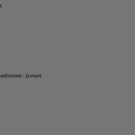
ς
ιδευτικό - ξεναγό