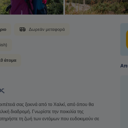
ριο
Δωρεάν μεταφορά
ish)
10 άτομα
Από
ος
ιπέτειά σας ξεκινά από το Χαλκί, από όπου θα
λική διαδρομή. Γνωρίστε την ποικιλία της
ρατηρήστε τη ζωή των εντόμων που ευδοκιμούν σε