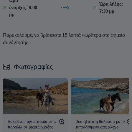
Ωρα
Ώρα λήξης:
Η ευημερία των αλογων είναι ύψιστη προτεραιότητα,
έναρξης: 6:00
7:30 μμ
εξασφαλίζοντας ότι κάθε διαδρομή δεν είναι μόνο μια
μμ
περιπέτεια αλλά και μια ιστορία καλοσύνης και
δεύτερων ευκαιριών
.
Παρακαλούμε, να βρίσκεστε 15 λεπτά νωρίτερα στο σημείο
συνάντησης.
Φωτογραφίες
Δοκιμάστε την ιππασία στην
Βουτήξτε στη θάλασσα με το
παραλία σε μικρές ομάδες
εκπαιδευμένο σας άλογο