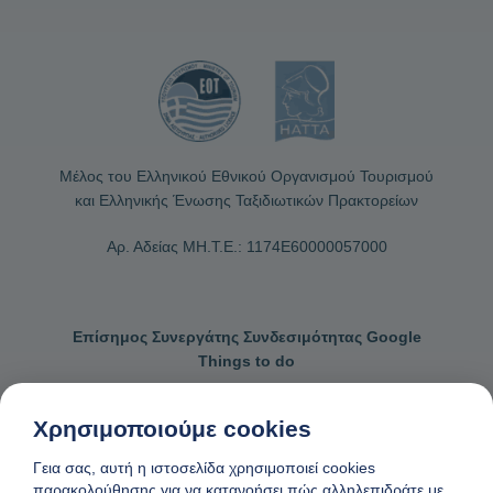
Μέλος του Ελληνικού Εθνικού Οργανισμού Τουρισμού
και Ελληνικής Ένωσης Ταξιδιωτικών Πρακτορείων
Αρ. Αδείας ΜΗ.Τ.Ε.: 1174Ε60000057000
Επίσημος Συνεργάτης Συνδεσιμότητας Google
Things to do
Χρησιμοποιούμε cookies
Γεια σας, αυτή η ιστοσελίδα χρησιμοποιεί cookies
Επικοινωνήστε μαζί μας
Γενικοί όροι κρατήσεων
παρακολούθησης για να κατανοήσει πώς αλληλεπιδράτε με