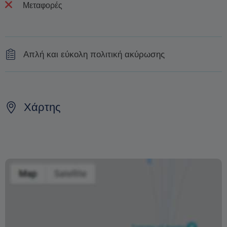
Μεταφορές
Απλή και εύκολη πολιτική ακύρωσης
Ακύρωση έως και 48 ώρες πριν την ιππασία για πλήρη
επιστροφή χρημάτων.
Χάρτης
Η αλλαγή της ημερομηνίας της κράτησης εξαρτάται από
τη διαθεσιμότητα και δεν μπορεί να εγγυηθεί. Οι τιμές
ενδέχεται επίσης να διαφέρουν ανάλογα με την περίοδο.
Η φράση «Δωρεάν ακύρωση» σημαίνει ότι δεν υπάρχει
επιπλέον χρέωση από εμάς για την επεξεργασία
επιστροφής ή ακύρωσης.