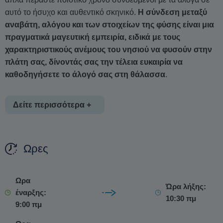
αυτό το ήσυχο και αυθεντικό σκηνικό.
Η σύνδεση μεταξύ
αναβάτη, αλόγου και των στοιχείων της φύσης είναι μια
πραγματικά μαγευτική εμπειρία, ειδικά με τους
χαρακτηριστικούς ανέμους του νησιού να φυσούν στην
πλάτη σας, δίνοντάς σας την τέλεια ευκαιρία να
καθοδηγήσετε το άλογό σας στη θάλασσα
.
Δείτε περισσότερα +
Αυτό που κάνει αυτή την περιπέτεια ακόμα πιο ιδιαίτερη είναι
Ωρες
η καρδιά που κρύβεται από πίσω. Τα περισσότερα άλογα
έχουν ξεπεράσει ένα δύσκολο παρελθόν κακοποίησης ή
εγκατάλειψης και αποτελούν μια ιστορία ανθεκτικότητας.
Ωρα
Ώρα λήξης:
Μέσω υπομονής, φυσικής ιππασίας και αμέριστης
έναρξης:
10:30 πμ
φροντίδας, τα ζώα έχουν αποκαταστήσει την εμπιστοσύνη
9:00 πμ
τους στους ανθρώπους και έχουν βρει νέο σκοπό.