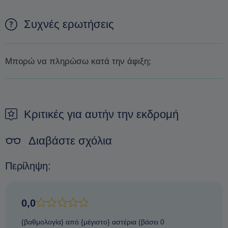
Συχνές ερωτήσεις
Μπορώ να πληρώσω κατά την άφιξη;
Δεν είναι δυνατόν να πληρώσετε κατά την άφιξη. Ο μόνος
τρόπος για να εξασφαλίσετε μια κράτηση είναι να κάνετε μια
προκράτηση.
Κριτικές για αυτήν την εκδρομή
Διαβάστε σχόλια
Περίληψη:
0,0
{βαθμολογία} από {μέγιστο} αστέρια (βάσει 0