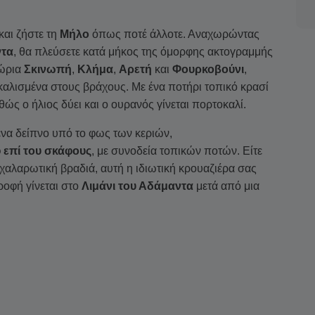
και ζήστε τη
Μήλο
όπως ποτέ άλλοτε. Αναχωρώντας
ντα
, θα πλεύσετε κατά μήκος της όμορφης ακτογραμμής
χώρια
Σκινωπή
,
Κλήμα
,
Αρετή
και
Φουρκοβούνι
,
καλισμένα στους βράχους. Με ένα ποτήρι τοπικό κρασί
ώς ο ήλιος δύει και ο ουρανός γίνεται πορτοκαλί.
ένα δείπνο υπό το φως των κεριών,
 επί του σκάφους
, με συνοδεία τοπικών ποτών. Είτε
α χαλαρωτική βραδιά, αυτή η ιδιωτική κρουαζιέρα σας
ροφή γίνεται στο
Λιμάνι του Αδάμαντα
μετά από μια