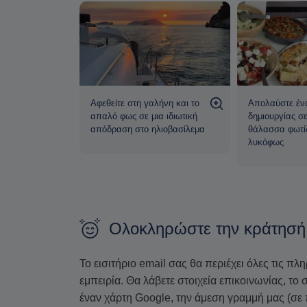
Αφεθείτε στη γαλήνη και το
Απολαύστε έν
θώς ο
απαλό φως σε μια ιδιωτική
δημιουργίας σ
ι χρυσός
απόδραση στο ηλιοβασίλεμα
θάλασσα φωτίζ
εμα νερά
λυκόφως
Ολοκληρώστε την κράτησή
Το εισιτήριο email σας θα περιέχει όλες τις πλ
εμπειρία. Θα λάβετε στοιχεία επικοινωνίας, τ
έναν χάρτη Google, την άμεση γραμμή μας (σε 