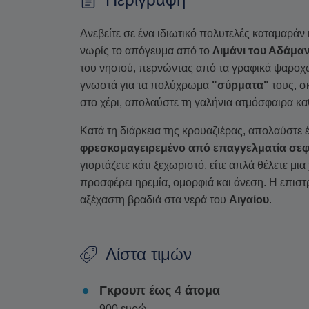
Ανεβείτε σε ένα ιδιωτικό πολυτελές καταμαράν 
νωρίς το απόγευμα από το
Λιμάνι του Αδάμα
του νησιού, περνώντας από τα γραφικά ψαρο
γνωστά για τα πολύχρωμα
"σύρματα"
τους, σ
στο χέρι, απολαύστε τη γαλήνια ατμόσφαιρα καθ
Κατά τη διάρκεια της κρουαζιέρας, απολαύστε 
φρεσκομαγειρεμένο από επαγγελματία σεφ
γιορτάζετε κάτι ξεχωριστό, είτε απλά θέλετε μι
προσφέρει ηρεμία, ομορφιά και άνεση. Η επιστ
αξέχαστη βραδιά στα νερά του
Αιγαίου
.
Λίστα τιμών
Γκρουπ έως 4 άτομα
900 ευρώ