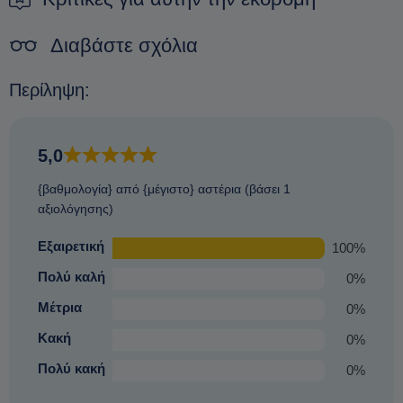
Δεν υπάρχει ταλαιπωρία.
Διαβάστε σχόλια
Περίληψη:
5,0
{βαθμολογία} από {μέγιστο} αστέρια (βάσει 1
αξιολόγησης)
Εξαιρετική
100%
Πολύ καλή
0%
Μέτρια
0%
Κακή
0%
Πολύ κακή
0%