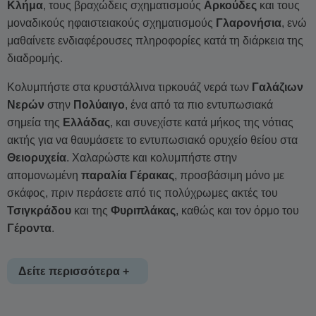
Κλήμα
, τους βραχώδεις σχηματισμούς
Αρκούδες
και τους
μοναδικούς ηφαιστειακούς σχηματισμούς
Γλαρονήσια
, ενώ
μαθαίνετε ενδιαφέρουσες πληροφορίες κατά τη διάρκεια της
διαδρομής.
Κολυμπήστε στα κρυστάλλινα τιρκουάζ νερά των
Γαλάζιων
Νερών
στην
Πολύαιγο
, ένα από τα πιο εντυπωσιακά
σημεία της
Ελλάδας
, και συνεχίστε κατά μήκος της νότιας
ακτής για να θαυμάσετε το εντυπωσιακό ορυχείο θείου στα
Θειορυχεία
. Χαλαρώστε και κολυμπήστε στην
απομονωμένη
παραλία Γέρακας
, προσβάσιμη μόνο με
σκάφος, πριν περάσετε από τις πολύχρωμες ακτές του
Τσιγκράδου
και της
Φυριπλάκας
, καθώς και τον όρμο του
Γέροντα
.
Δείτε περισσότερα +