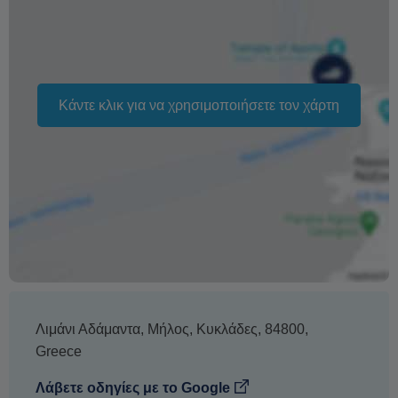
Η φράση «Δωρεάν ακύρωση» σημαίνει ότι δεν υπάρχει
επιπλέον χρέωση από εμάς για την επεξεργασία
επιστροφής ή ακύρωσης.
Κάντε κλικ για να χρησιμοποιήσετε τον χάρτη
Λιμάνι Αδάμαντα
,
Μήλος
,
Κυκλάδες
,
84800
,
Greece
Λάβετε οδηγίες με το Google