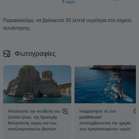
9 ώρες
εξερεύνηση γύρω από το νησί.
Παρακαλείστε να σημειώσετε ότι το πρόγραμμα
Παρακαλούμε, να βρίσκεστε 30 λεπτά νωρίτερα στο σημείο
ενδέχεται να τροποποιηθεί ανάλογα με τις καιρικές
συνάντησης.
συνθήκες.
Φωτογραφίες
Απολαύστε την αντίθεση του
Ισορροπήστε σε ένα
ζεστού ήλιου, της δροσερής
paddleboard
θαλασσινής αύρας και των
απολαμβάνοντας την ηρεμία
αναζωογονητικών βουτιών
των προστατευμένων νερών