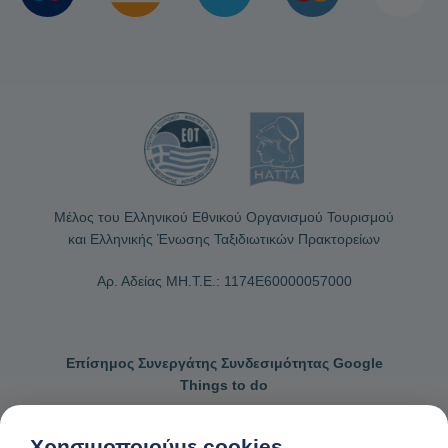
Μέλος του Ελληνικού Εθνικού Οργανισμού Τουρισμού
και Ελληνικής Ένωσης Ταξιδιωτικών Πρακτορείων
Αρ. Αδείας ΜΗ.Τ.Ε.: 1174Ε60000057000
Επίσημος Συνεργάτης Συνδεσιμότητας Google
Things to do
Χρησιμοποιούμε cookies