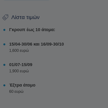
Αυτή η ιδιωτική ιστιοπλοϊκή περιήγηση υπόσχεται μια
Λίστα τιμών
αξέχαστη ημέρα
εξερεύνησης
,
χαλάρωσης
και
αυθεντικής
ελληνικής φιλοξενίας
.
Γκρουπ έως 10 άτομα:
15/04-30/06 και 16/09-30/10
1,600 ευρώ
01/07-15/09
1,900 ευρώ
Έξτρα άτομο
60 ευρώ