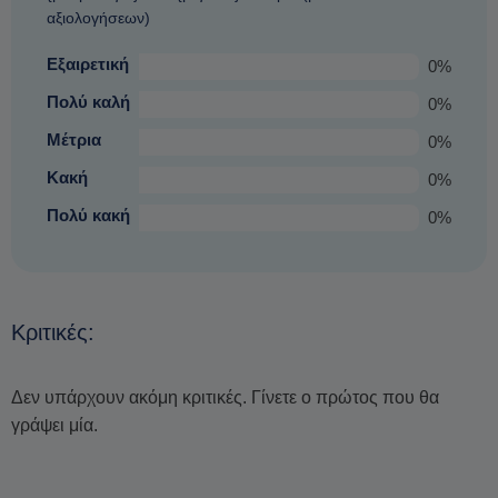
αξιολογήσεων)
συνθήκες) και προσφέροντας
μια εξίσου ευχάριστη
εμπειρία που σίγουρα θα θησαυρούς.
Εξαιρετική
0%
Πολύ καλή
0%
Μέτρια
0%
Κακή
0%
Πολύ κακή
0%
Κριτικές:
Δεν υπάρχουν ακόμη κριτικές. Γίνετε ο πρώτος που θα
γράψει μία.