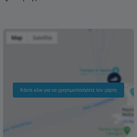
Δεν γίνεται επιστροφή χρημάτων για ακυρώσεις λιγότερο
των 15 ημερών πριν την αναχώρηση
Εάν οι καιρικές συνθήκες δεν επιτρέψουν την
αναχώρηση δεν υπάρχει καμία χρέωση. Θα σάς
επιστρέψουμε το 100% της τιμής
Η αλλαγή της ημερομηνίας της κράτησης εξαρτάται από
τη διαθεσιμότητα και δεν μπορεί να εγγυηθεί. Οι τιμές
ενδέχεται επίσης να διαφέρουν ανάλογα με την περίοδο.
Η φράση «Δωρεάν ακύρωση» σημαίνει ότι δεν υπάρχει
Κάντε κλικ για να χρησιμοποιήσετε τον χάρτη
επιπλέον χρέωση από εμάς για την επεξεργασία
επιστροφής ή ακύρωσης.