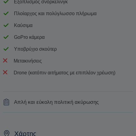
Εξοπλισμός σνόρκελινγκ
Πλοίαρχος και πολύγλωσσο πλήρωμα
Καύσιμα
GoPro κάμερα
Υποβρύχιο σκούτερ
Μετακινήσεις
Drone (κατόπιν αιτήματος με επιπλέον χρέωση)
Απλή και εύκολη πολιτική ακύρωσης
50% επιστροφή χρημάτων για ακυρώσεις σε
επιβεβαιωμένες κρατήσεις έως 15 ημέρες πριν την
αναχώρηση
Χάρτης