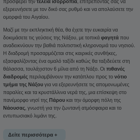
προσφέρει την
τέλεια ισορροπία
, επιτρέποντάς σας να
εξερευνήσετε με τον δικό σας ρυθμό και να απολαύσετε την
ομορφιά του Αιγαίου.
Μαζί με την εκπληκτική θέα, θα έχετε την ευκαιρία να
δοκιμάσετε τις γεύσεις της Νάξου, με τοπικά
φαγητά
που
αναδεικνύουν την βαθιά πολιτιστική κληρονομιά του νησιού.
Η διαδρομή προσαρμόζεται στις καιρικές συνθήκες,
εξασφαλίζοντας ένα ομαλό ταξίδι καθώς θα ταξιδεύετε στη
θάλασσα, τουλάχιστον 6 μίλια από τη Νάξο. Οι
πιθανές
διαδρομές
περιλαμβάνουν την κατάπλου προς το
νότιο
τμήμα της Νάξου
για να εξερευνήσετε τις απομονωμένες
παραλίες και τα κρυστάλλινα νερά της, μια επίσκεψη στο
πανέμορφο νησί της
Πάρου
και την όμορφη πόλη της
Νάουσας
, γνωστή για την ζωντανή ατμόσφαιρα και το
εντυπωσιακό λιμάνι της.
Δείτε περισσότερα +