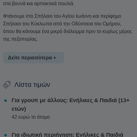
στα βουνά και αρπακτικά πουλιά.
Φτάνουμε στο Σπήλαιο του Αγίου Ιωάννη και περίφημο
Σπήλαιο του Κύκλωπα από την Οδύσσεια του Ομήρου,
όπου θα κάνουμε ένα μικρό διάλειμμα πριν το κυρίως μέρος
της πεζοπορίας.
Δείτε περισσότερα +
Φοράμε τον εξοπλισμό μας και μπαίνουμε στη σπηλιά.
Λίστα τιμών
Ακολουθώντας τις συμβουλές του ξεναγού για προσοχή και
σεβασμό του χώρου, θα εξερευνήσουμε τους θαλάμους του
Για γρουπ με άλλους: Ενήλικες & Παιδιά (13+
εντυπωσιακού σπηλαίου.
ετών)
42 ευρώ το άτομο
Ένας λαβύρινθος από γεωλογικούς σχηματισμούς όπως
σταλακτίτες και σταλαγμίτες στολίζουν το σπήλαιο και θα μας
εκπλήξουν με την ομορφιά τους.
Για ιδιωτική περιήγηση: Ενήλικες & Παιδιά