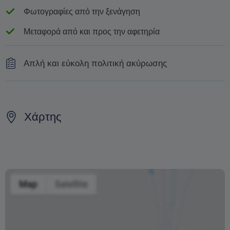
Φωτογραφίες από την ξενάγηση
Μεταφορά από και προς την αφετηρία
Απλή και εύκολη πολιτική ακύρωσης
Ακυρώσεις που ελήφθησαν 8 ημέρες ή περισσότερες,
πριν από την ημερομηνία της ξενάγησης: δεν υπάρχει
χρέωση ακύρωσης (ισχύουν τραπεζικά έξοδα)
Χάρτης
Ακυρώσεις που ελήφθησαν 7 έως 4 ημέρες πριν από
την ημερομηνία της ξενάγησης: 50% χρέωση ακύρωσης
(ισχύουν τραπεζικά έξοδα)
Ακυρώσεις που ελήφθησαν 3 ή λιγότερες ημέρες πριν
από την ημερομηνία της ξενάγησης ή στην περίπτωση
που δεν εμφανιστεί ο πελάτης: 100% χρέωση ακύρωσης