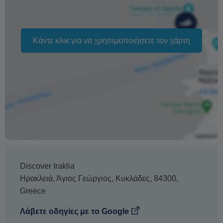
Η αλλαγή της ημερομηνίας της κράτησης εξαρτάται από
τη διαθεσιμότητα και δεν μπορεί να εγγυηθεί. Οι τιμές
ενδέχεται επίσης να διαφέρουν ανάλογα με την περίοδο.
Κάντε κλικ για να χρησιμοποιήσετε τον χάρτη
Η φράση «Δωρεάν ακύρωση» σημαίνει ότι δεν υπάρχει
επιπλέον χρέωση από εμάς για την επεξεργασία
επιστροφής ή ακύρωσης.
Discover Iraklia
Ηρακλειά
,
Άγιος Γεώργιος
,
Κυκλάδες
,
84300
,
Greece
Λάβετε οδηγίες με το Google