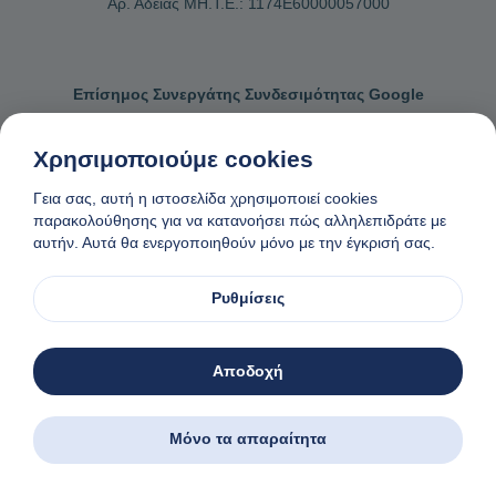
Αρ. Αδείας ΜΗ.Τ.Ε.: 1174Ε60000057000
Επίσημος Συνεργάτης Συνδεσιμότητας Google
Things to do
Χρησιμοποιούμε cookies
Γεια σας, αυτή η ιστοσελίδα χρησιμοποιεί cookies
παρακολούθησης για να κατανοήσει πώς αλληλεπιδράτε με
Επικοινωνήστε μαζί μας
Γενικοί όροι κρατήσεων
αυτήν. Αυτά θα ενεργοποιηθούν μόνο με την έγκρισή σας.
Πολιτική απορρήτου και cookies
Ρυθμίσεις
Αίτημα αφαίρεσης δεδομένων
Φτιαγμένο
❤
στη Νάξο, Ελλάδα
© 1982-2026. Zas Travel OE. Ολα τα δικαιώματα διατηρούνται
Αποδοχή
Μόνο τα απαραίτητα