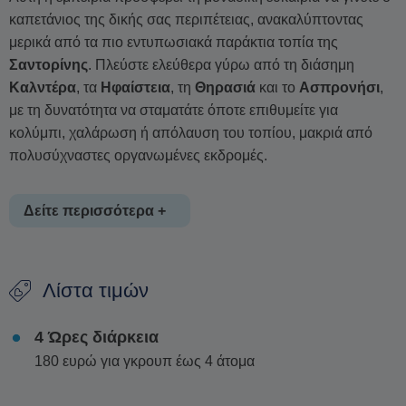
καπετάνιος της δικής σας περιπέτειας, ανακαλύπτοντας
μερικά από τα πιο εντυπωσιακά παράκτια τοπία της
Σαντορίνης
. Πλεύστε ελεύθερα γύρω από τη διάσημη
Καλντέρα
, τα
Ηφαίστεια
, τη
Θηρασιά
και το
Ασπρονήσι
,
με τη δυνατότητα να σταματάτε όποτε επιθυμείτε για
κολύμπι, χαλάρωση ή απόλαυση του τοπίου, μακριά από
πολυσύχναστες οργανωμένες εκδρομές.
Δείτε περισσότερα +
Ο στόλος αποτελείται από σύγχρονα σκάφη “Optima 490”
Λίστα τιμών
της Nireus Boats,
σχεδιασμένα να συνδυάζουν άνεση
,
σταθερότητα και εύκολο χειρισμό. Η εξαιρετική ευελιξία και η
4 Ώρες διάρκεια
φιλική προς τον χρήστη λειτουργία τα καθιστούν ιδανικά
180 ευρώ για γκρουπ έως 4 άτομα
ακόμη και για αρχάριους, προσφέροντας μια ασφαλή και
ευχάριστη εμπειρία στη θάλασσα.