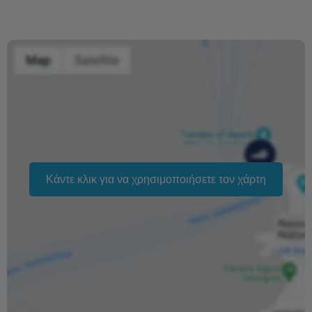
εμφάνισης.
100% επιστροφή χρημάτων αν ακυρωθεί από τον
πάροχο λόγω καιρικών συνθηκών ή άλλων
απρόβλεπτων καταστάσεων.
Η αλλαγή της ημερομηνίας της κράτησης εξαρτάται από
τη διαθεσιμότητα και δεν μπορεί να εγγυηθεί. Οι τιμές
ενδέχεται επίσης να διαφέρουν ανάλογα με την περίοδο.
Η φράση «Δωρεάν ακύρωση» σημαίνει ότι δεν υπάρχει
Κάντε κλικ για να χρησιμοποιήσετε τον χάρτη
επιπλέον χρέωση από εμάς για την επεξεργασία
επιστροφής ή ακύρωσης.