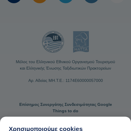
Μέλος του Ελληνικού Εθνικού Οργανισμού Τουρισμού
και Ελληνικής Ένωσης Ταξιδιωτικών Πρακτορείων
Αρ. Αδείας ΜΗ.Τ.Ε.: 1174Ε60000057000
Επίσημος Συνεργάτης Συνδεσιμότητας Google
Things to do
Χρησιμοποιούμε cookies