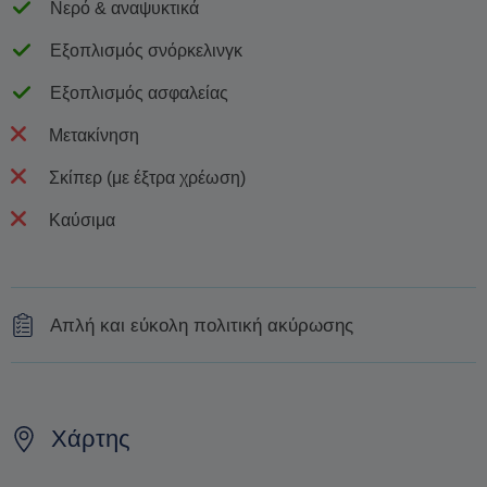
Νερό & αναψυκτικά
Εξοπλισμός σνόρκελινγκ
Εξοπλισμός ασφαλείας
Μετακίνηση
Σκίπερ (με έξτρα χρέωση)
Καύσιμα
Απλή και εύκολη πολιτική ακύρωσης
100% επιστροφή χρημάτων αν γίνει ακύρωση με
ειδοποίηση 7 ημερών.
Χάρτης
Χωρίς επιστροφή χρημάτων αν η ακύρωση γίνει
λιγότερο από 7 ημέρες πριν ή σε περίπτωση μη