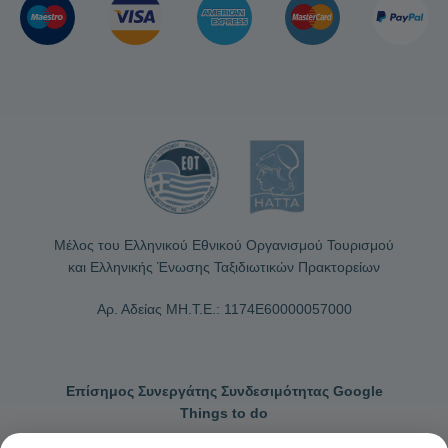
Μέλος του Ελληνικού Εθνικού Οργανισμού Τουρισμού
και Ελληνικής Ένωσης Ταξιδιωτικών Πρακτορείων
Αρ. Αδείας ΜΗ.Τ.Ε.: 1174Ε60000057000
Επίσημος Συνεργάτης Συνδεσιμότητας Google
Things to do