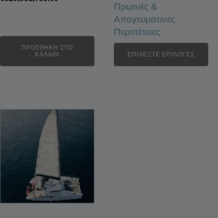
Πρωινές &
Απογευματινές
Περιπέτειες
ΠΡΟΣΘΉΚΗ ΣΤΟ
ΚΑΛΆΘΙ
ΕΠΙΛΈΞΤΕ ΕΠΙΛΟΓΈΣ