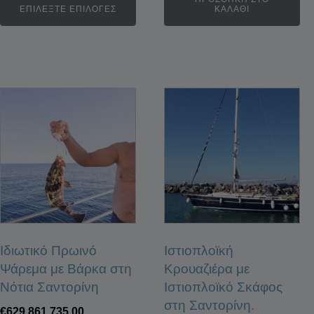
ΕΠΙΛΈΞΤΕ ΕΠΙΛΟΓΈΣ
ΚΑΛΆΘΙ
Ιδιωτικό Πρωινό
Ιστιοπλοϊκή
Ψάρεμα με Βάρκα στη
Κρουαζιέρα με
Νότια Σαντορίνη
Ιστιοπλοϊκό Σκάφος
στη Σαντορίνη.
€
629,861,735.00